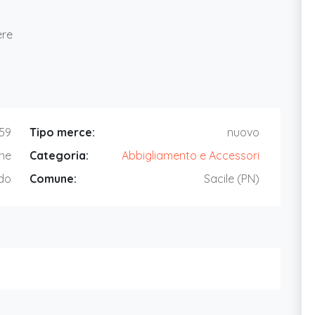
ere
:59
Tipo merce:
nuovo
ne
Categoria:
Abbigliamento e Accessori
do
Comune:
Sacile (PN)