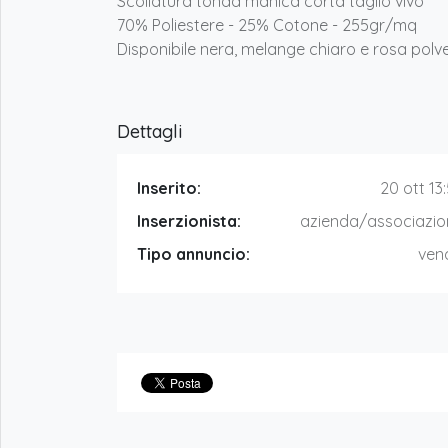
Scollatura tonda manica corta taglio vivo
70% Poliestere - 25% Cotone - 255gr/mq
Disponibile nera, melange chiaro e rosa polv
Dettagli
Inserito:
20 ott 13
Inserzionista:
azienda/associazio
Tipo annuncio:
ven