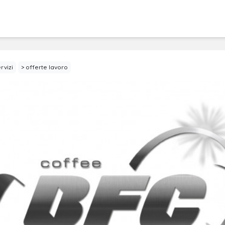
rvizi
offerte lavoro