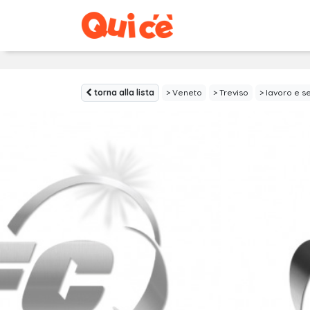
torna alla lista
Veneto
Treviso
lavoro e se