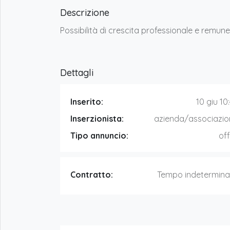
Descrizione
Possibilità di crescita professionale e remun
Dettagli
Inserito:
10 giu 10
Inserzionista:
azienda/associazio
Tipo annuncio:
of
Contratto:
Tempo indetermina