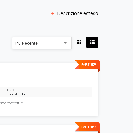
Descrizione estesa
Più Recente
PARTNER
TIPO
Fuoristrada
amo costretti a
PARTNER