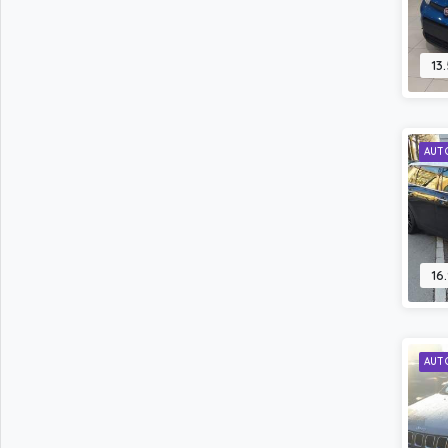
13
AUT
16
AUT