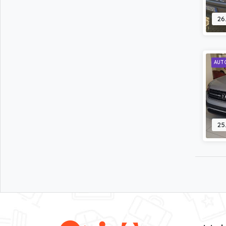
26
AUT
25