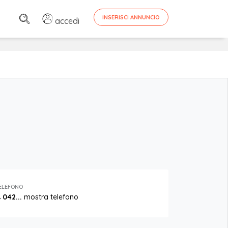
INSERISCI ANNUNCIO
accedi
ELEFONO
042...
mostra telefono