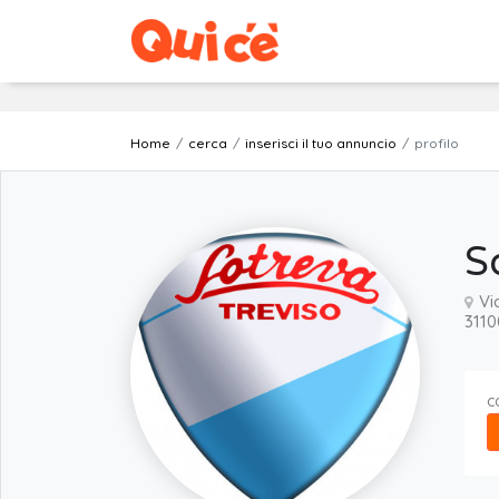
Home
cerca
inserisci il tuo annuncio
profilo
S
Vi
3110
C