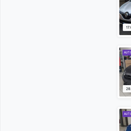
17
AUT
28
AUT