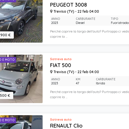
PEUGEOT 3008
Treviso (TV) - 22 feb 04:00
ANNO
CARBURANTE
TIPO
2023
Diesel
Fuoristrada
Perché coprire la targa dell’auto? Purtroppo ci vedi
.900 €
coprire la ...
Sotreva auto
O E MOTO
FIAT 500
Treviso (TV) - 22 feb 04:00
ANNO
KM
CARBURANTE
2023
47
Ibrida
Perché coprire la targa dell’auto? Purtroppo ci vedi
.500 €
coprire la ...
Sotreva auto
O E MOTO
RENAULT Clio