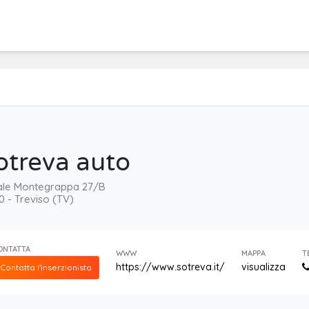
otreva auto
ale Montegrappa 27/B
0 - Treviso (TV)
ONTATTA
WWW
MAPPA
T
https://www.sotreva.it/
visualizza
Contatta l'inserzionista