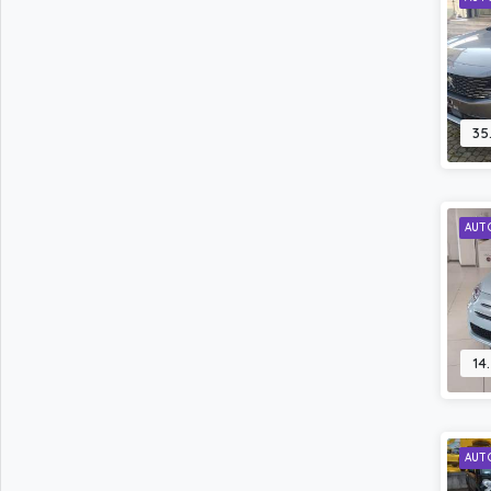
35
AUT
14
AUT