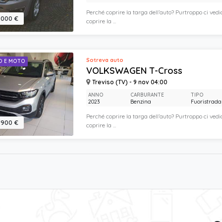
Perché coprire la targa dell’auto? Purtroppo ci vedi
.000 €
coprire la ...
Sotreva auto
O E MOTO
VOLKSWAGEN T-Cross
Treviso (TV) - 9 nov 04:00
ANNO
CARBURANTE
TIPO
2023
Benzina
Fuoristrada
Perché coprire la targa dell’auto? Purtroppo ci vedi
.900 €
coprire la ...