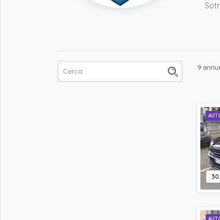
Sotr
9 annu
AUT
30
AUT