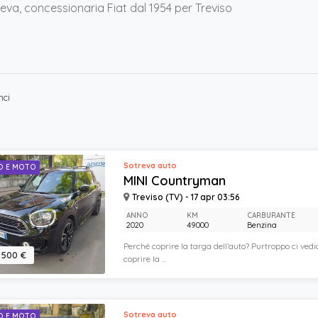
eva, concessionaria Fiat dal 1954 per Treviso
nci
Sotreva auto
O E MOTO
MINI Countryman
Treviso (TV) - 17 apr 03:56
ANNO
KM
CARBURANTE
2020
49000
Benzina
Perché coprire la targa dell’auto? Purtroppo ci vedi
.500 €
coprire la ...
Sotreva auto
O E MOTO