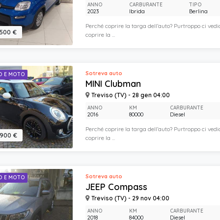
ANNO
CARBURANTE
TIPO
2023
Ibrida
Berlina
Perché coprire la targa dell’auto? Purtroppo ci vedi
.500 €
coprire la ...
Sotreva auto
O E MOTO
MINI Clubman
Treviso (TV) - 28 gen 04:00
ANNO
KM
CARBURANTE
2016
80000
Diesel
Perché coprire la targa dell’auto? Purtroppo ci vedi
.900 €
coprire la ...
Sotreva auto
O E MOTO
JEEP Compass
Treviso (TV) - 29 nov 04:00
ANNO
KM
CARBURANTE
2018
84000
Diesel