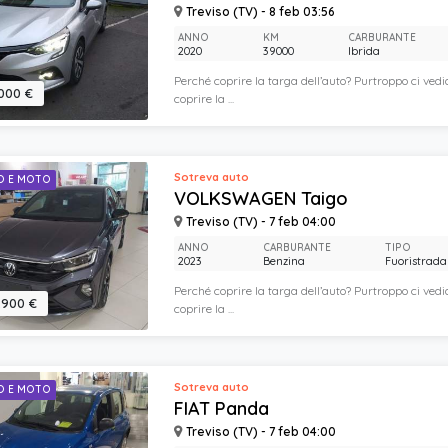
Treviso (TV) - 8 feb 03:56
ANNO
KM
CARBURANTE
2020
39000
Ibrida
Perché coprire la targa dell’auto? Purtroppo ci vedi
.000 €
coprire la ...
Sotreva auto
O E MOTO
VOLKSWAGEN Taigo
Treviso (TV) - 7 feb 04:00
ANNO
CARBURANTE
TIPO
2023
Benzina
Fuoristrada
Perché coprire la targa dell’auto? Purtroppo ci vedi
.900 €
coprire la ...
Sotreva auto
O E MOTO
FIAT Panda
Treviso (TV) - 7 feb 04:00