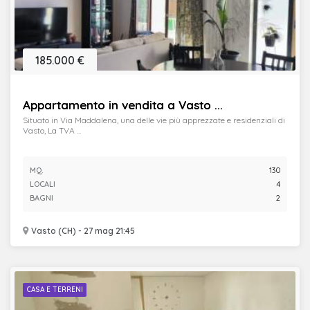
185.000 €
Appartamento in vendita a Vasto ...
Situato in Via Maddalena, una delle vie più apprezzate e residenziali di
Vasto, La TVA ...
MQ.
130
LOCALI
4
BAGNI
2
Vasto (CH) - 27 mag 21:45
CASA E TERRENI