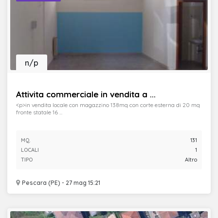
n/p
Attivita commerciale in vendita a ...
<p>in vendita locale con magazzino 138mq con corte esterna di 20 mq
fronte statale 16 ...
MQ.
131
LOCALI
1
TIPO
Altro
Pescara (PE) - 27 mag 15:21