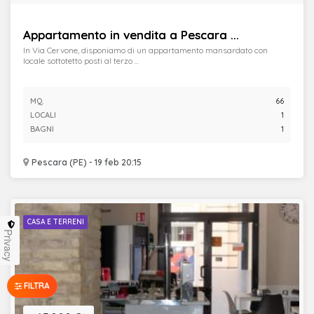
Appartamento in vendita a Pescara ...
In Via Cervone, disponiamo di un appartamento mansardato con
locale sottotetto posti al terzo ...
MQ.
66
LOCALI
1
BAGNI
1
Pescara (PE) - 19 feb 20:15
CASA E TERRENI
Privacy
FILTRA