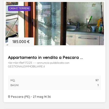
CASA E TERRENI
185.000 €
Appartamento in vendita a Pescara ...
<br><br>Ref:17225 --- annuncio pubblicato con
GESTIONALEIMMOBILIARE.it
MQ.
97
BAGNI
1
Pescara (PE) - 27 mag 14:36