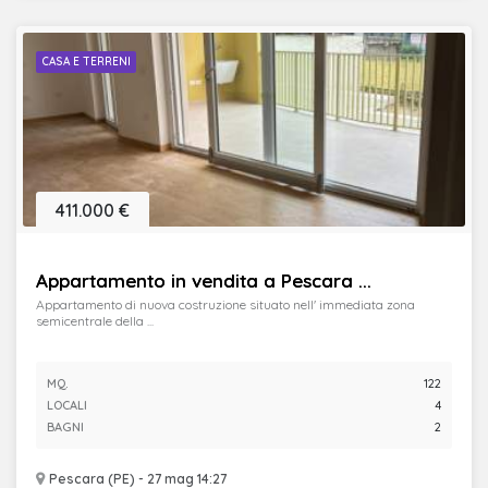
CASA E TERRENI
411.000 €
Appartamento in vendita a Pescara ...
Appartamento di nuova costruzione situato nell' immediata zona
semicentrale della ...
MQ.
122
LOCALI
4
BAGNI
2
Pescara (PE) - 27 mag 14:27