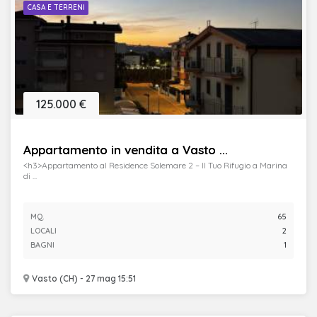
CASA E TERRENI
125.000 €
Appartamento in vendita a Vasto ...
<h3>Appartamento al Residence Solemare 2 – Il Tuo Rifugio a Marina
di ...
MQ.
65
LOCALI
2
BAGNI
1
Vasto (CH) - 27 mag 15:51