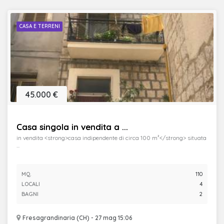
CASA E TERRENI
45.000 €
Casa singola in vendita a ...
in vendita <strong>casa indipendente di circa 100 m²</strong> situata
...
MQ.
110
LOCALI
4
BAGNI
2
Fresagrandinaria (CH) - 27 mag 15:06