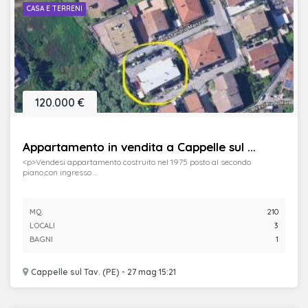
CASA E TERRENI
120.000 €
Appartamento in vendita a Cappelle sul ...
<p>Vendesi appartamento costruito nel 1975 posto al secondo
piano,con ingresso ...
MQ.
210
LOCALI
3
BAGNI
1
Cappelle sul Tav. (PE) - 27 mag 15:21