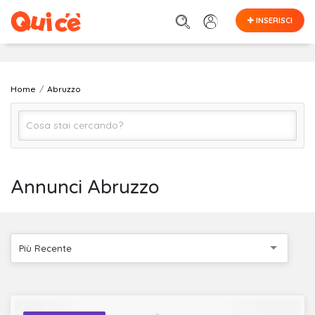
INSERISCI
Home
Abruzzo
Tutto
Annunci Abruzzo
ABRUZZO (regione)
Più Recente
Cerca