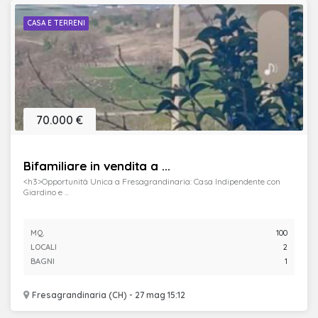
CASA E TERRENI
70.000 €
Bifamiliare in vendita a ...
<h3>Opportunità Unica a Fresagrandinaria: Casa Indipendente con
Giardino e ...
MQ.
100
LOCALI
2
BAGNI
1
Fresagrandinaria (CH) - 27 mag 15:12