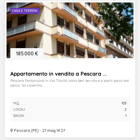
CASA E TERRENI
185.000 €
Appartamento in vendita a Pescara ...
Pescara Portanuova in Via Tibullo, zona ben servita e a pochi passi dal
parco “ex caserma ...
MQ.
103
LOCALI
2
BAGNI
1
Pescara (PE) - 27 mag 14:27