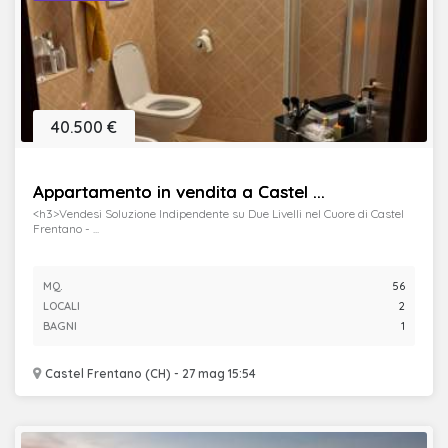
40.500 €
Appartamento in vendita a Castel ...
<h3>Vendesi Soluzione Indipendente su Due Livelli nel Cuore di Castel
Frentano - ...
MQ.
56
LOCALI
2
BAGNI
1
Castel Frentano (CH) - 27 mag 15:54