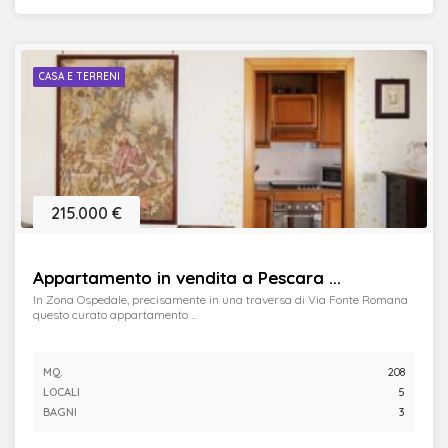
CASA E TERRENI
215.000 €
Appartamento in vendita a Pescara ...
In Zona Ospedale, precisamente in una traversa di Via Fonte Romana
questo curato appartamento ...
MQ.
208
LOCALI
5
BAGNI
3