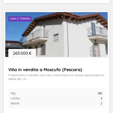
CASA E TERRENI
265.000 €
Villa in vendita a Moscufo (Pescara)
Proponiamo in vendita una villa unifamiliare con ampio spazio esterno,
ideale per chi ...
MQ.
280
LOCALI
4
BAGNI
2