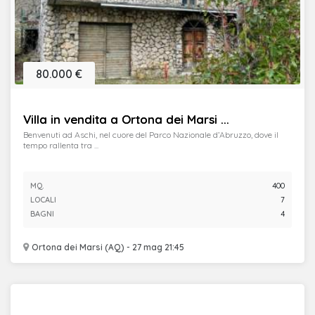
80.000 €
Villa in vendita a Ortona dei Marsi ...
Benvenuti ad Aschi, nel cuore del Parco Nazionale d’Abruzzo, dove il
tempo rallenta tra ...
MQ.
400
LOCALI
7
BAGNI
4
Ortona dei Marsi (AQ) - 27 mag 21:45