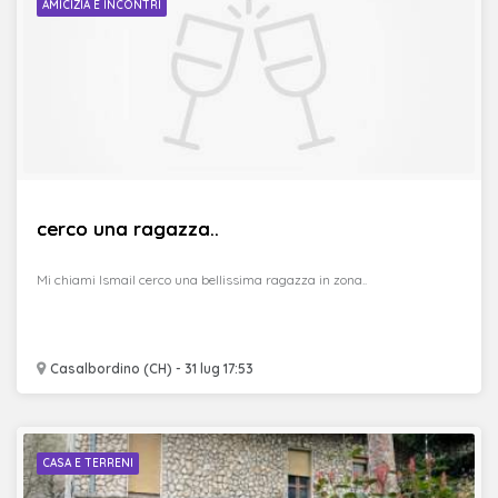
AMICIZIA E INCONTRI
cerco una ragazza..
Mi chiami Ismail cerco una bellissima ragazza in zona..
Casalbordino (CH) - 31 lug 17:53
CASA E TERRENI