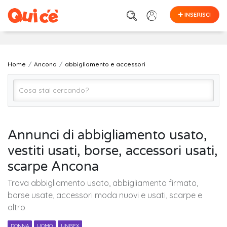
INSERISCI
Home
Ancona
abbigliamento e accessori
Abbigliamento e Accessori (Tutto)
Annunci di abbigliamento usato,
vestiti usati, borse, accessori usati,
Ancona
scarpe Ancona
Trova abbigliamento usato, abbigliamento firmato,
Cerca
borse usate, accessori moda nuovi e usati, scarpe e
altro
DONNA
UOMO
UNISEX