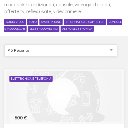
macbook ricondizionati, console, videogiochi usati,
offerte tv, reflex usate, videocamere
AUDIO VIDEO
FOTO
SMARTPHONE
INFORMATICA E COMPUTER
CONSOLE
E VIDEOGIOCHI
ELETTRODOMESTICI
ALTRO ELETTRONICA
Più Recente
ELETTRONICA E TELEFONIA
600 €