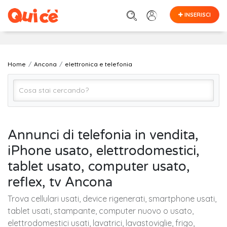
INSERISCI
Home
Ancona
elettronica e telefonia
Elettronica e Telefonia (Tutto)
Annunci di telefonia in vendita,
iPhone usato, elettrodomestici,
Ancona
tablet usato, computer usato,
reflex, tv Ancona
Cerca
Trova cellulari usati, device rigenerati, smartphone usati,
tablet usati, stampante, computer nuovo o usato,
elettrodomestici usati, lavatrici, lavastoviglie, frigo,