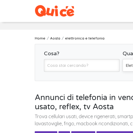
Home
Aosta
elettronica e telefonia
Cosa?
Qua
Ele
Annunci di telefonia in ven
usato, reflex, tv Aosta
Trova cellulari usati, device rigenerati, smar
lavastoviglie, frigo, macbook ricondizionati, 