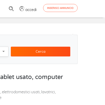
INSERISCI ANNUNCIO
accedi
Cerca
 tablet usato, computer
elettrodomestici usati, lavatrici,
e