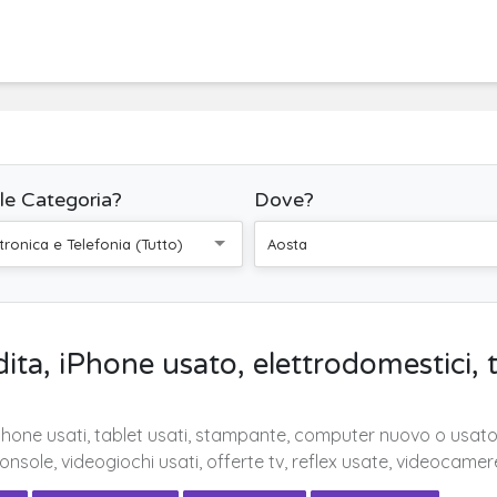
le Categoria?
Dove?
ttronica e Telefonia (Tutto)
Aosta
dita, iPhone usato, elettrodomestici,
tphone usati, tablet usati, stampante, computer nuovo o usato, 
console, videogiochi usati, offerte tv, reflex usate, videocamer