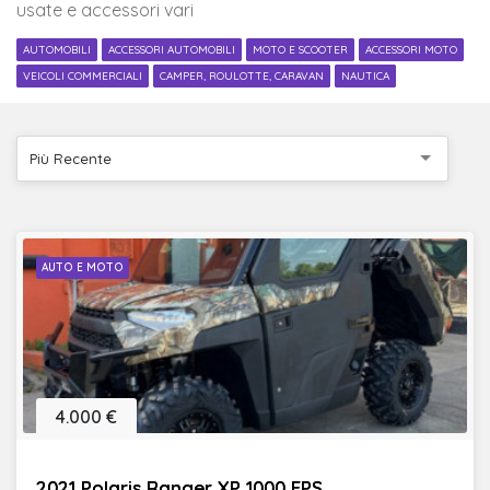
usate e accessori vari
AUTOMOBILI
ACCESSORI AUTOMOBILI
MOTO E SCOOTER
ACCESSORI MOTO
VEICOLI COMMERCIALI
CAMPER, ROULOTTE, CARAVAN
NAUTICA
Più Recente
AUTO E MOTO
4.000 €
2021 Polaris Ranger XP 1000 EPS ...