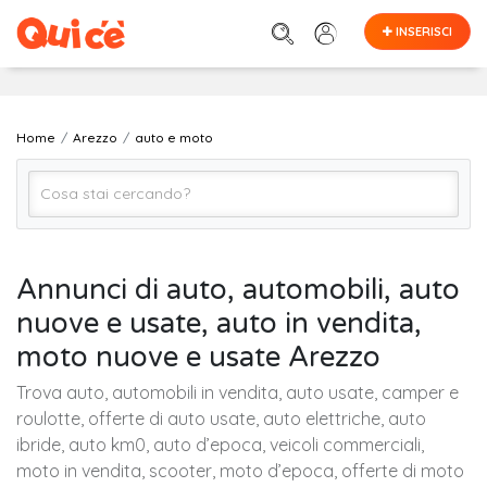
INSERISCI
Home
Arezzo
auto e moto
Auto e Moto (Tutto)
Annunci di auto, automobili, auto
nuove e usate, auto in vendita,
Arezzo
moto nuove e usate Arezzo
Trova auto, automobili in vendita, auto usate, camper e
Cerca
roulotte, offerte di auto usate, auto elettriche, auto
ibride, auto km0, auto d’epoca, veicoli commerciali,
moto in vendita, scooter, moto d’epoca, offerte di moto