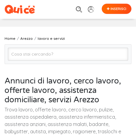
INSERISCI
Home
Arezzo
lavoro e servizi
Lavoro e Servizi (Tutto)
Annunci di lavoro, cerco lavoro,
offerte lavoro, assistenza
Arezzo
domiciliare, servizi Arezzo
Trova lavoro, offerte lavoro, cerco lavoro, pulizie,
Cerca
assistenza ospedaliera, assistenza infermieristica,
assistenza anziani, assistenza malati, badante,
babysitter, autista, impiegato, ragioniere, traslochi e