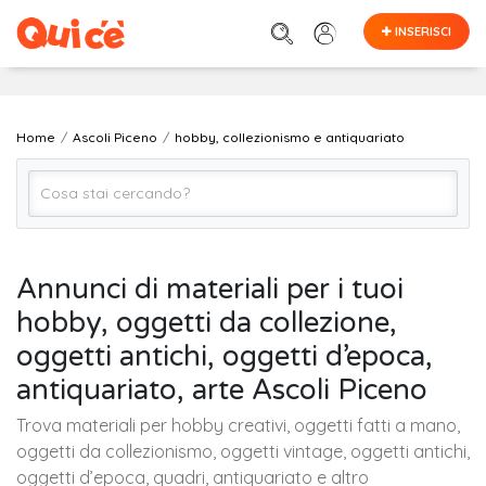
INSERISCI
Home
Ascoli Piceno
hobby, collezionismo e antiquariato
Hobby, Collezionismo e Antiquariato (Tutto)
Annunci di materiali per i tuoi
hobby, oggetti da collezione,
Ascoli Piceno
oggetti antichi, oggetti d’epoca,
antiquariato, arte Ascoli Piceno
Cerca
Trova materiali per hobby creativi, oggetti fatti a mano,
oggetti da collezionismo, oggetti vintage, oggetti antichi,
oggetti d’epoca, quadri, antiquariato e altro