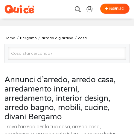
INSERISCI
Home
Bergamo
arredo e giardino
casa
casa
Annunci d’arredo, arredo casa,
arredamento interni,
Bergamo
arredamento, interior design,
arredo bagno, mobili, cucine,
Cerca
divani Bergamo
Trova l’arredo per la tua casa, arredo casa,
arredamento, arredamento interni, interiore design,