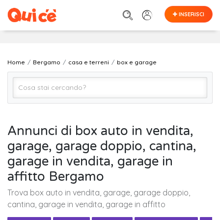
INSERISCI
Home
Bergamo
casa e terreni
box e garage
box e garage
Annunci di box auto in vendita,
garage, garage doppio, cantina,
Bergamo
garage in vendita, garage in
affitto Bergamo
Cerca
Trova box auto in vendita, garage, garage doppio,
cantina, garage in vendita, garage in affitto