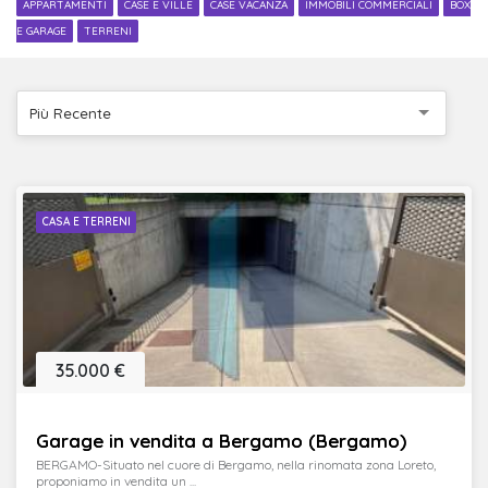
APPARTAMENTI
CASE E VILLE
CASE VACANZA
IMMOBILI COMMERCIALI
BOX
E GARAGE
TERRENI
Più Recente
CASA E TERRENI
35.000 €
Garage in vendita a Bergamo (Bergamo)
BERGAMO-Situato nel cuore di Bergamo, nella rinomata zona Loreto,
proponiamo in vendita un ...