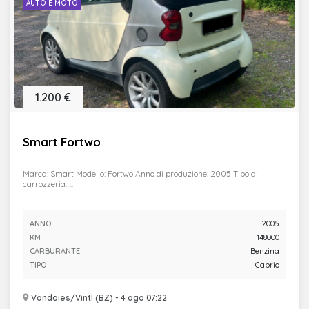
AUTO E MOTO
1.200 €
Smart Fortwo
Marca: Smart Modello: Fortwo Anno di produzione: 2005 Tipo di
carrozzeria: ...
ANNO
2005
KM
148000
CARBURANTE
Benzina
TIPO
Cabrio
Vandoies/Vintl (BZ) - 4 ago 07:22