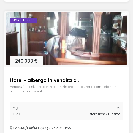
CASA E TERRENI
240.000 €
Hotel - albergo in vendita a ...
Vendesi in posizione centrale, un ristorante- pizzeria completamente
arredato, ben avviato ...
MQ.
135
TIPO
Ristorazione/Turismo
Laives/Leifers (BZ) - 23 dic 21:36