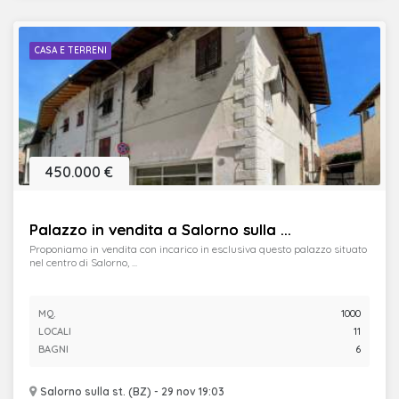
CASA E TERRENI
450.000 €
Palazzo in vendita a Salorno sulla ...
Proponiamo in vendita con incarico in esclusiva questo palazzo situato
nel centro di Salorno, ...
MQ.
1000
LOCALI
11
BAGNI
6
Salorno sulla st. (BZ) - 29 nov 19:03