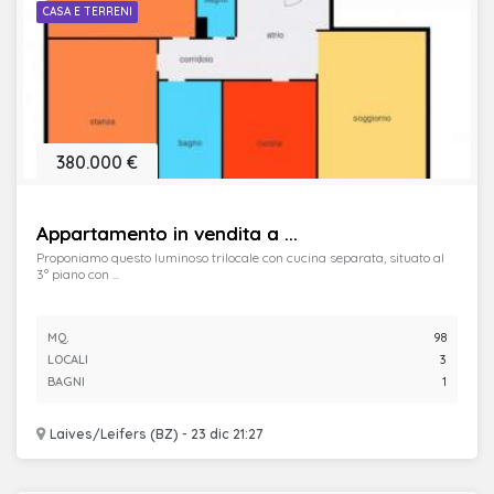
CASA E TERRENI
380.000 €
Appartamento in vendita a ...
Proponiamo questo luminoso trilocale con cucina separata, situato al
3° piano con ...
MQ.
98
LOCALI
3
BAGNI
1
Laives/Leifers (BZ) - 23 dic 21:27