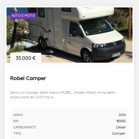
AUTO E MOTO
35.000 €
Robel Camper
Cerco un camper della marca ROBEL. (Robel-Mobil) Anno della
produzione da 2015 fino a ...
ANNO
2016
KM
80000
CARBURANTE
Diesel
TIPO
Camper