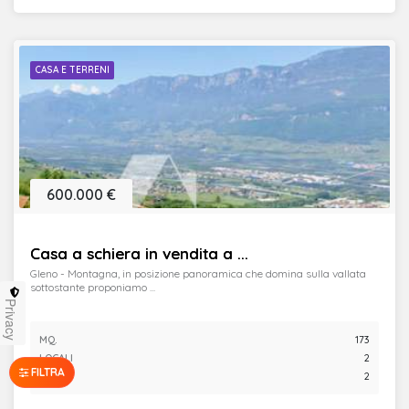
CASA E TERRENI
600.000 €
Casa a schiera in vendita a ...
Gleno - Montagna, in posizione panoramica che domina sulla vallata
sottostante proponiamo ...
Privacy
MQ.
173
LOCALI
2
FILTRA
BAGNI
2