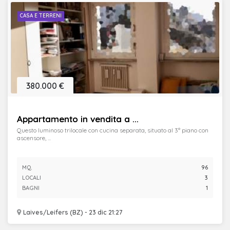
CASA E TERRENI
380.000 €
Appartamento in vendita a ...
Questo luminoso trilocale con cucina separata, situato al 3° piano con
ascensore, ...
MQ.
96
LOCALI
3
BAGNI
1
Laives/Leifers (BZ) - 23 dic 21:27