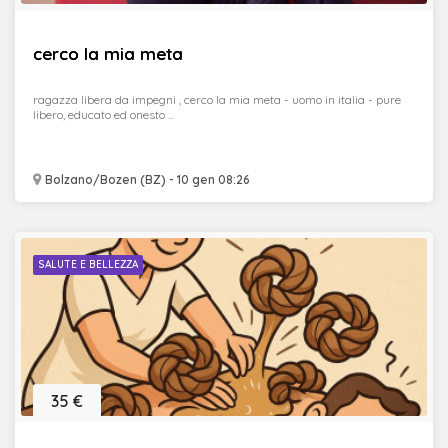
cerco la mia meta
ragazza libera da impegni , cerco la mia meta - uomo in italia - pure
libero, educato ed onesto ...
Bolzano/Bozen (BZ) - 10 gen 08:26
SALUTE E BELLEZZA
35 €