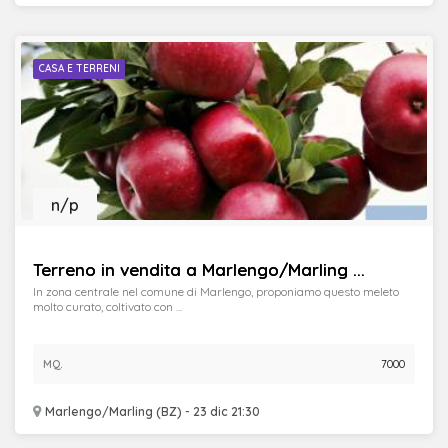
CASA E TERRENI
n/p
Terreno in vendita a Marlengo/Marling ...
In zona centrale nel comune di Marlengo, proponiamo questo meleto
molto curato, coltivato con ...
MQ.
7000
Marlengo/Marling (BZ) - 23 dic 21:30