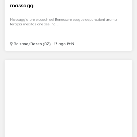
massaggi
Massaggiatore e coach del Benessere esegue depurazioni aroma
terapia meditazione oeeling ...
Bolzano/Bozen (BZ) - 13 ago 19:19