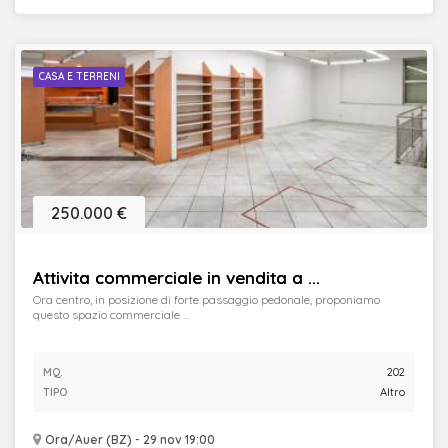
CASA E TERRENI
250.000 €
Attivita commerciale in vendita a ...
Ora centro, in posizione di forte passaggio pedonale, proponiamo
questo spazio commerciale ...
MQ.
202
TIPO
Altro
Ora/Auer (BZ) - 29 nov 19:00