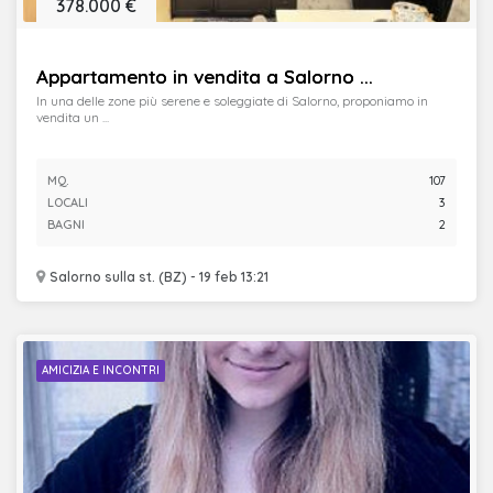
378.000 €
Appartamento in vendita a Salorno ...
In una delle zone più serene e soleggiate di Salorno, proponiamo in
vendita un ...
MQ.
107
LOCALI
3
BAGNI
2
Salorno sulla st. (BZ) - 19 feb 13:21
AMICIZIA E INCONTRI