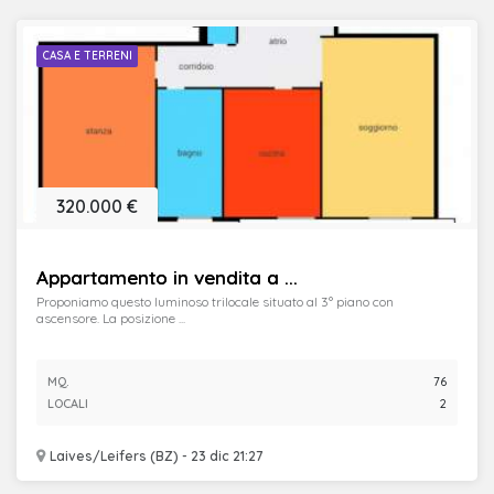
CASA E TERRENI
320.000 €
Appartamento in vendita a ...
Proponiamo questo luminoso trilocale situato al 3° piano con
ascensore. La posizione ...
MQ.
76
LOCALI
2
Laives/Leifers (BZ) - 23 dic 21:27