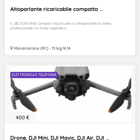
Altoparlante ricaricabile compatto ...
Il JBL EON ONE Compact racchiude un altoparlante di livello
professionale, un mixer digitale a ...
Monasterace (RC) - 13 lug 16:14
ELETTRONICA E TELEFONIA
400 €
Drone, DJI Mini, DJI Mavic, DJI Air, DJI ...