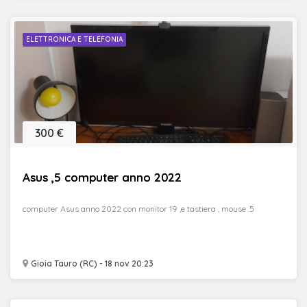
ELETTRONICA E TELEFONIA
300 €
Asus ,5 computer anno 2022
computer Asus anno 2022 con monitor 19 ,e tastiera , mouse .5
Gioia Tauro (RC) - 18 nov 20:23