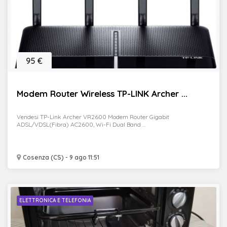
95 €
Modem Router Wireless TP-LINK Archer ...
Vendesi TP-Link Archer VR2600 Modem Router Gigabit
ADSL/VDSL(Fibra) AC2600, Wi-Fi Dual Band ...
Cosenza (CS) - 9 ago 11:51
ELETTRONICA E TELEFONIA