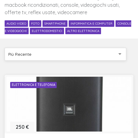
macbook ricondizionati, console, videogiochi usati,
offerte tv, reflex usate, videocamere
AUDIO VIDEO
FOTO
SMARTPHONE
INFORMATICA E COMPUTER
CONSOLE
E VIDEOGIOCHI
ELETTRODOMESTICI
ALTRO ELETTRONICA
Più Recente
ELETTRONICA E TELEFONIA
250 €