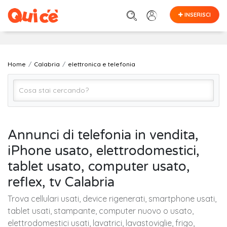
INSERISCI
Home
Calabria
elettronica e telefonia
Elettronica e Telefonia (Tutto)
Annunci di telefonia in vendita,
iPhone usato, elettrodomestici,
CALABRIA (regione)
tablet usato, computer usato,
reflex, tv Calabria
Cerca
Trova cellulari usati, device rigenerati, smartphone usati,
tablet usati, stampante, computer nuovo o usato,
elettrodomestici usati, lavatrici, lavastoviglie, frigo,