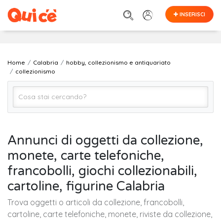
INSERISCI
Home
Calabria
hobby, collezionismo e antiquariato
collezionismo
collezionismo
Annunci di oggetti da collezione,
monete, carte telefoniche,
CALABRIA (regione)
francobolli, giochi collezionabili,
cartoline, figurine Calabria
Cerca
Trova oggetti o articoli da collezione, francobolli,
cartoline, carte telefoniche, monete, riviste da collezione,