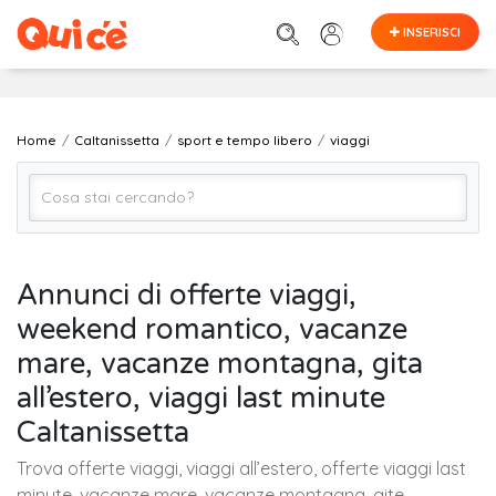
INSERISCI
Home
Caltanissetta
sport e tempo libero
viaggi
viaggi
Annunci di offerte viaggi,
weekend romantico, vacanze
Caltanissetta
mare, vacanze montagna, gita
all’estero, viaggi last minute
Cerca
Caltanissetta
Trova offerte viaggi, viaggi all’estero, offerte viaggi last
minute, vacanze mare, vacanze montagna, gite