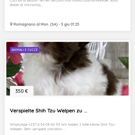
Cuccioli di Boston Terrier cercano una nuova casa amorevole. Sono
dotati di microchip, ...
Romagnano al Mon. (SA) - 5 giu 01:25
ANIMALI E CUCCE
350 €
Verspielte Shih Tzu Welpen zu ...
WhatsApp +237 6 54 08 40 93 Wir haben 2 tolle kleine Shih Tzu-
Welpen. Sehr verspielt und aktiv. ...