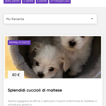
ZERO ZAMPE
2 ZAMPE
4 ZAMPE
ATTREZZATURA
Più Recente
ANIMALI E CUCCE
80 €
Splendidi cuccioli di maltese
Siamo orgogliosi di offrire 2 bellissimi maschi e femmine di maltese in
miniatura, pronti a ...