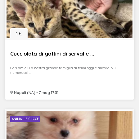
1 €
Cucciolata di gattini di serval e ...
Cari amici! La nostra grande famiglia di felini oggi è ancora più
numerosa! ...
Napoli (NA) - 7 mag 17:31
ANIMALI E CUCCE