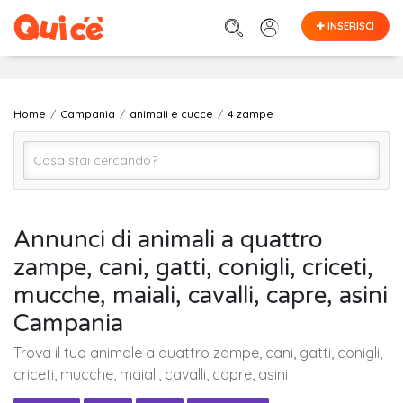
INSERISCI
Home
Campania
animali e cucce
4 zampe
4 zampe
Annunci di animali a quattro
zampe, cani, gatti, conigli, criceti,
CAMPANIA (regione)
mucche, maiali, cavalli, capre, asini
Campania
Cerca
Trova il tuo animale a quattro zampe, cani, gatti, conigli,
criceti, mucche, maiali, cavalli, capre, asini