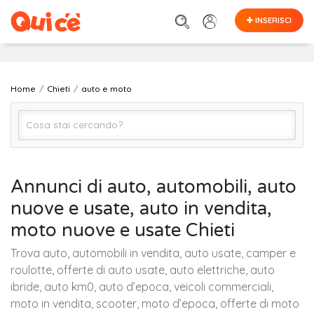
INSERISCI
Home
Chieti
auto e moto
Auto e Moto (Tutto)
Annunci di auto, automobili, auto
nuove e usate, auto in vendita,
Chieti
moto nuove e usate Chieti
Trova auto, automobili in vendita, auto usate, camper e
Cerca
roulotte, offerte di auto usate, auto elettriche, auto
ibride, auto km0, auto d’epoca, veicoli commerciali,
moto in vendita, scooter, moto d’epoca, offerte di moto