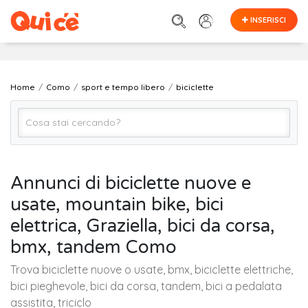
INSERISCI
Home
Como
sport e tempo libero
biciclette
biciclette
Annunci di biciclette nuove e
usate, mountain bike, bici
Como
elettrica, Graziella, bici da corsa,
bmx, tandem Como
Cerca
Trova biciclette nuove o usate, bmx, biciclette elettriche,
bici pieghevole, bici da corsa, tandem, bici a pedalata
assistita, triciclo