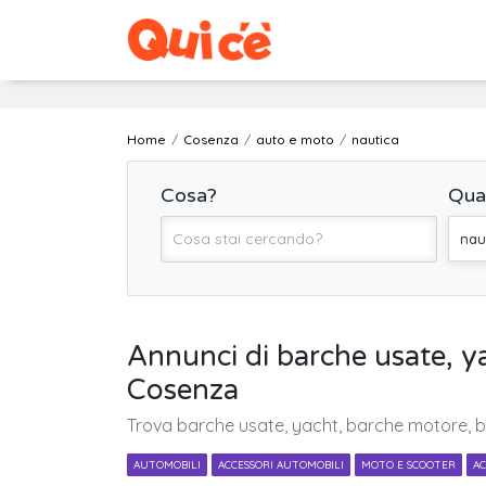
Home
Cosenza
auto e moto
nautica
Cosa?
Qua
nau
Annunci di barche usate, 
Cosenza
Trova barche usate, yacht, barche motore, b
AUTOMOBILI
ACCESSORI AUTOMOBILI
MOTO E SCOOTER
AC