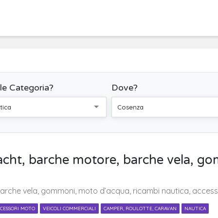
le Categoria?
Dove?
tica
Cosenza
yacht, barche motore, barche vela, 
arche vela, gommoni, moto d’acqua, ricambi nautica, access
CESSORI MOTO
VEICOLI COMMERCIALI
CAMPER, ROULOTTE, CARAVAN
NAUTICA