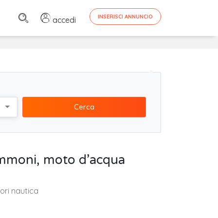
INSERISCI ANNUNCIO
accedi
Cerca
gommoni, moto d’acqua
ori nautica