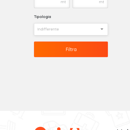
mt
mt
Tipologia
Indifferente
Filtra