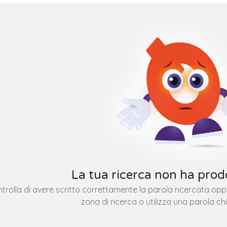
La tua ricerca non ha prodo
trolla di avere scritto correttamente la parola ricercata op
zona di ricerca o utilizza una parola ch