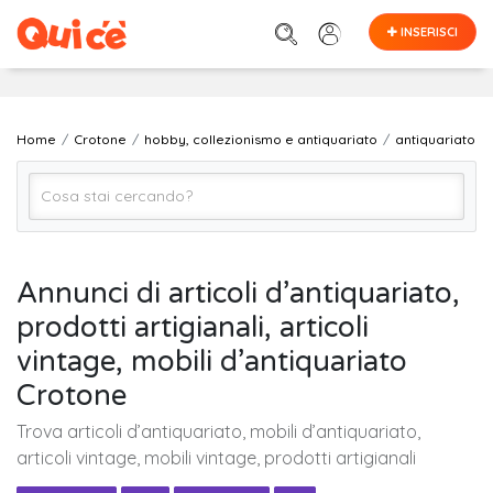
INSERISCI
Home
Crotone
hobby, collezionismo e antiquariato
antiquariato
antiquariato
Annunci di articoli d’antiquariato,
prodotti artigianali, articoli
Crotone
vintage, mobili d’antiquariato
Crotone
Cerca
Trova articoli d’antiquariato, mobili d’antiquariato,
articoli vintage, mobili vintage, prodotti artigianali