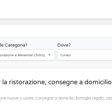
le Categoria?
Dove?
torazione e Alimentari (Tutto)
Cuneo
la ristorazione, consegne a domicilio,
one nuove o usate, consegne a domicilio, bottiglie regalo, cess