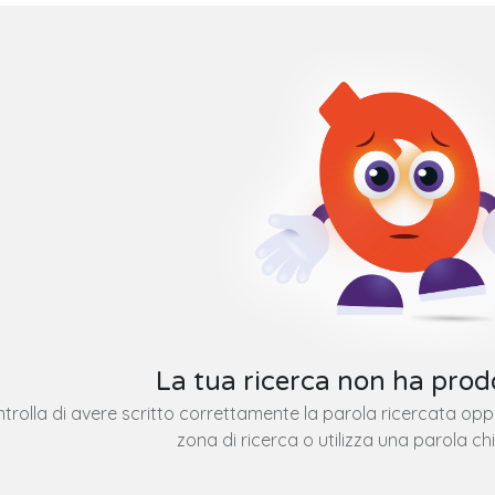
La tua ricerca non ha prodo
trolla di avere scritto correttamente la parola ricercata op
zona di ricerca o utilizza una parola ch