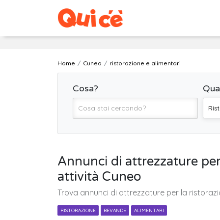
Home
Cuneo
ristorazione e alimentari
Cosa?
Qua
Ris
Annunci di attrezzature per 
attività Cuneo
Trova annunci di attrezzature per la ristorazi
RISTORAZIONE
BEVANDE
ALIMENTARI