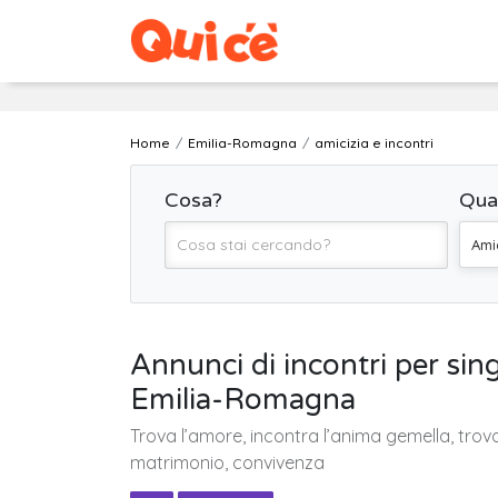
Home
Emilia-Romagna
amicizia e incontri
Cosa?
Qua
Amic
Annunci di incontri per si
Emilia-Romagna
Trova l’amore, incontra l’anima gemella, trov
matrimonio, convivenza