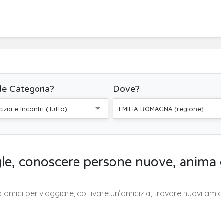
le Categoria?
Dove?
izia e Incontri (Tutto)
EMILIA-ROMAGNA (regione)
ngle, conoscere persone nuove, anima
a amici per viaggiare, coltivare un’amicizia, trovare nuovi am