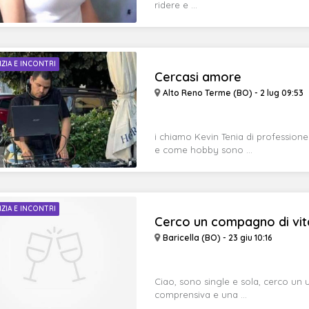
ridere e ...
IZIA E INCONTRI
Cercasi amore
Alto Reno Terme (BO) - 2 lug 09:53
i chiamo Kevin Tenia di profession
e come hobby sono ...
IZIA E INCONTRI
Cerco un compagno di vita
Baricella (BO) - 23 giu 10:16
Ciao, sono single e sola, cerco un 
comprensiva e una ...