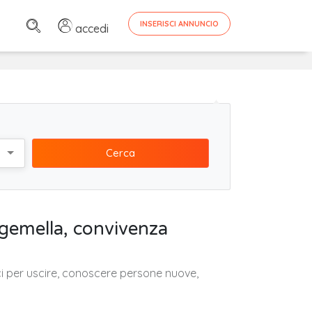
INSERISCI ANNUNCIO
accedi
Cerca
 gemella, convivenza
ici per uscire, conoscere persone nuove,