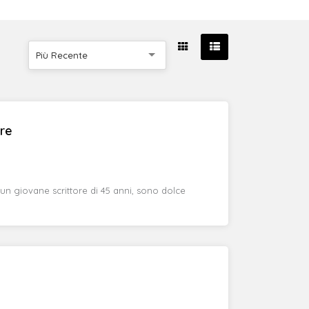
Più Recente
re
un giovane scrittore di 45 anni, sono dolce