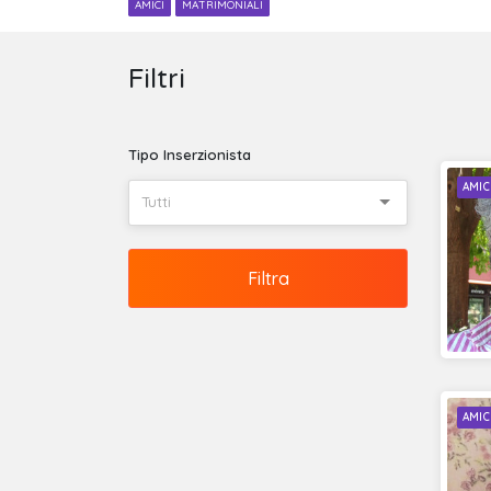
AMICI
MATRIMONIALI
Filtri
Tipo Inserzionista
AMIC
Tutti
Filtra
AMIC