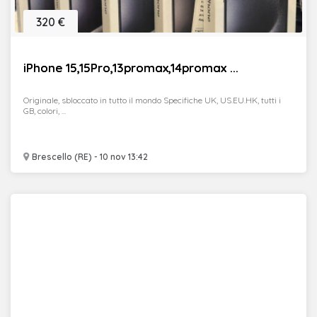
320 €
iPhone 15,15Pro,13promax,14promax ...
Originale, sbloccato in tutto il mondo Specifiche UK, US.EU.HK, tutti i
GB, colori, ...
Brescello (RE) - 10 nov 13:42