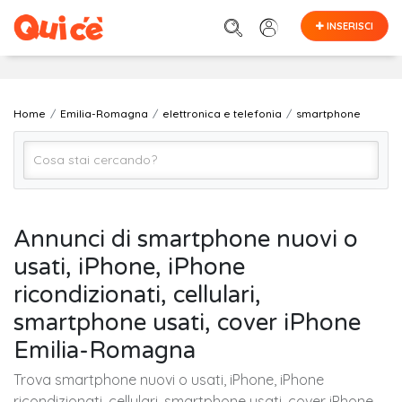
INSERISCI
Home
Emilia-Romagna
elettronica e telefonia
smartphone
smartphone
Annunci di smartphone nuovi o
usati, iPhone, iPhone
EMILIA-ROMAGNA (regione)
ricondizionati, cellulari,
smartphone usati, cover iPhone
Cerca
Emilia-Romagna
Trova smartphone nuovi o usati, iPhone, iPhone
ricondizionati, cellulari, smartphone usati, cover iPhone,