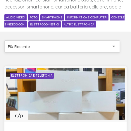
accessori smartphone, carica batteria cellulare, apple
AUDIO VIDEO
FOTO
SMARTPHONE
INFORMATICA E COMPUTER
CONSOLE
E VIDEOGIOCHI
ELETTRODOMESTICI
ALTRO ELETTRONICA
Più Recente
ELETTRONICA E TELEFONIA
n/p