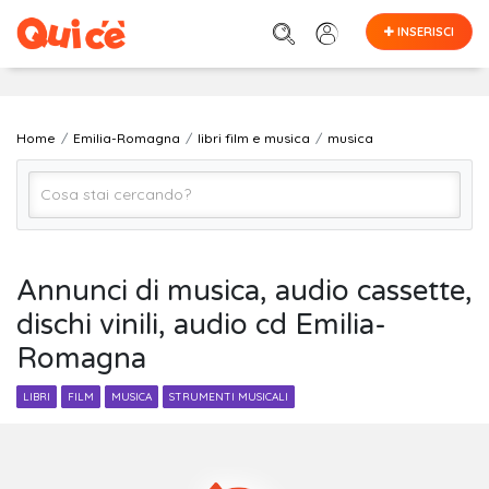
INSERISCI
Home
Emilia-Romagna
libri film e musica
musica
musica
Annunci di musica, audio cassette,
dischi vinili, audio cd Emilia-
EMILIA-ROMAGNA (regione)
Romagna
Cerca
LIBRI
FILM
MUSICA
STRUMENTI MUSICALI