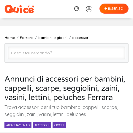
INSERISCI
Home
Ferrara
bambini e giochi
accessori
accessori
Annunci di accessori per bambini,
cappelli, scarpe, seggiolini, zaini,
Ferrara
vasini, lettini, peluches Ferrara
Trova accessori per il tuo bambino, cappelli, scarpe,
Cerca
seggiolini, zaini, vasini, lettini, peluches
ABBIGLIAMENTO
ACCESSORI
GIOCHI