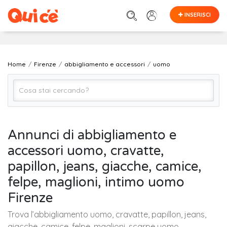
INSERISCI
Home
Firenze
abbigliamento e accessori
uomo
uomo
Annunci di abbigliamento e
accessori uomo, cravatte,
Firenze
papillon, jeans, giacche, camice,
felpe, maglioni, intimo uomo
Cerca
Firenze
Trova l’abbigliamento uomo, cravatte, papillon, jeans,
giacche, camice, felpe, maglioni, scarpe uomo