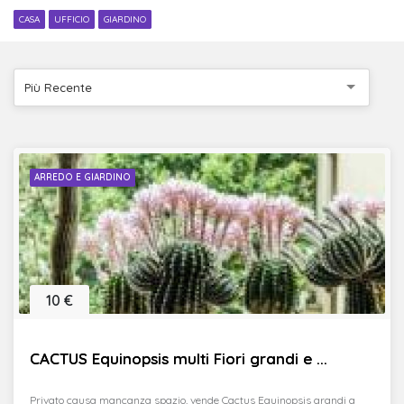
CASA
UFFICIO
GIARDINO
Più Recente
ARREDO E GIARDINO
10 €
CACTUS Equinopsis multi Fiori grandi e ...
Privato causa mancanza spazio, vende Cactus Equinopsis grandi a