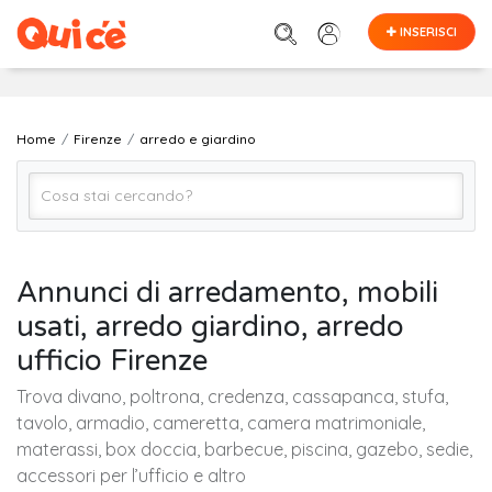
INSERISCI
Home
Firenze
arredo e giardino
Arredo e Giardino (Tutto)
Annunci di arredamento, mobili
usati, arredo giardino, arredo
Firenze
ufficio Firenze
Trova divano, poltrona, credenza, cassapanca, stufa,
Cerca
tavolo, armadio, cameretta, camera matrimoniale,
materassi, box doccia, barbecue, piscina, gazebo, sedie,
accessori per l’ufficio e altro