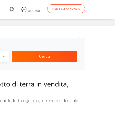
INSERISCI ANNUNCIO
accedi
Cerca
otto di terra in vendita,
ificabile, lotto agricolo, terreno residenziale