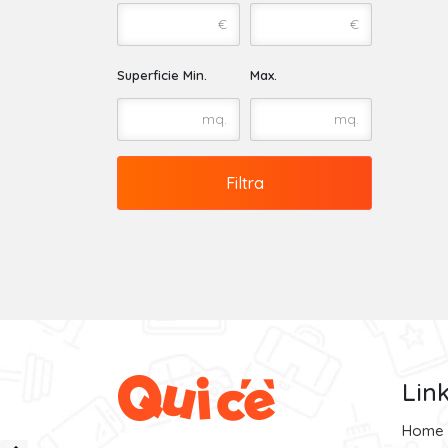
€
€
Superficie Min.
Max.
mq.
mq.
Filtra
Lin
Home