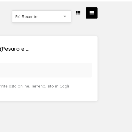
Più Recente
(Pesaro e ...
te asta online. Terreno, sito in Cagli