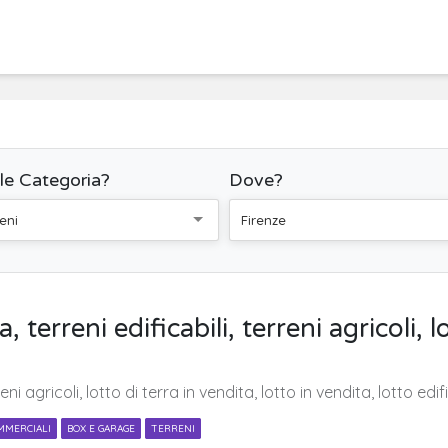
le Categoria?
Dove?
eni
Firenze
 terreni edificabili, terreni agricoli, l
reni agricoli, lotto di terra in vendita, lotto in vendita, lotto ed
MMERCIALI
BOX E GARAGE
TERRENI