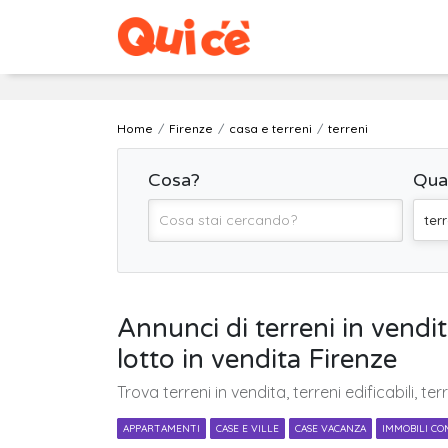
Home
Firenze
casa e terreni
terreni
Cosa?
Qua
terr
Annunci di terreni in vendita,
lotto in vendita Firenze
Trova terreni in vendita, terreni edificabili, ter
APPARTAMENTI
CASE E VILLE
CASE VACANZA
IMMOBILI CO