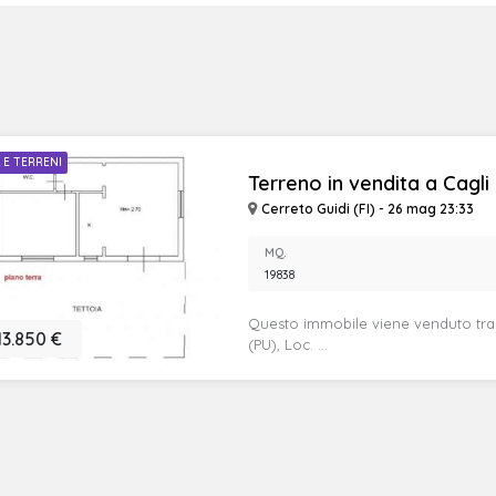
 E TERRENI
Terreno in vendita a Cagli 
Cerreto Guidi (FI) - 26 mag 23:33
MQ.
19838
Questo immobile viene venduto trami
13.850 €
(PU), Loc. ...