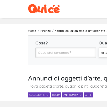
Home
Firenze
hobby, collezionismo e antiquariato
Cosa?
Qua
art
Annunci di oggetti d’arte, q
Trova oggetti d’arte, quadri, dipinti, quadretti
COLLEZIONISMO
HOBBY
ANTIQUARIATO
ARTE