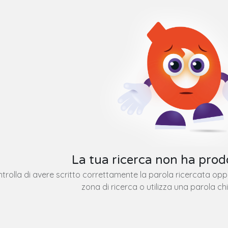
La tua ricerca non ha prodo
trolla di avere scritto correttamente la parola ricercata op
zona di ricerca o utilizza una parola ch