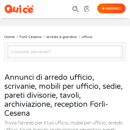
INSERISCI
Home
Forlì-Cesena
arredo e giardino
ufficio
ufficio
Annunci di arredo ufficio,
scrivanie, mobili per ufficio, sedie,
Forlì-Cesena
pareti divisorie, tavoli,
archiviazione, reception Forlì-
Cerca
Cesena
Trova l’arredo per il tuo ufficio, mobili per ufficio, arredo
ufficio, tavoli, banchi, archiviazione, reception, pareti