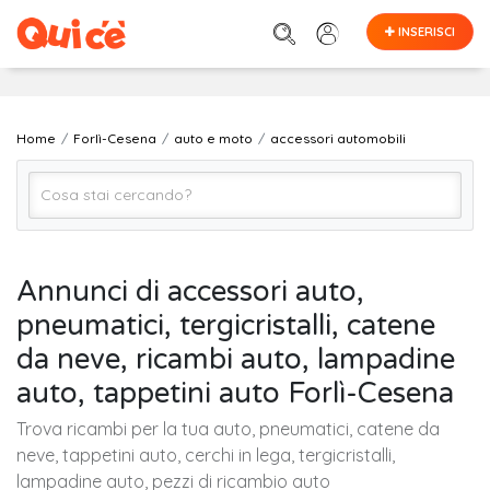
INSERISCI
Home
Forlì-Cesena
auto e moto
accessori automobili
accessori automobili
Annunci di accessori auto,
pneumatici, tergicristalli, catene
Forlì-Cesena
da neve, ricambi auto, lampadine
auto, tappetini auto Forlì-Cesena
Cerca
Trova ricambi per la tua auto, pneumatici, catene da
neve, tappetini auto, cerchi in lega, tergicristalli,
lampadine auto, pezzi di ricambio auto