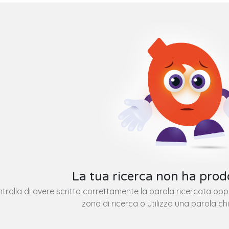
La tua ricerca non ha prodo
trolla di avere scritto correttamente la parola ricercata op
zona di ricerca o utilizza una parola ch