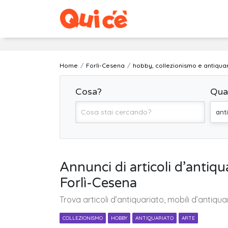
Home
Forlì-Cesena
hobby, collezionismo e antiqua
Cosa?
Qua
ant
Annunci di articoli d’antiqua
Forlì-Cesena
Trova articoli d’antiquariato, mobili d’antiquar
COLLEZIONISMO
HOBBY
ANTIQUARIATO
ARTE