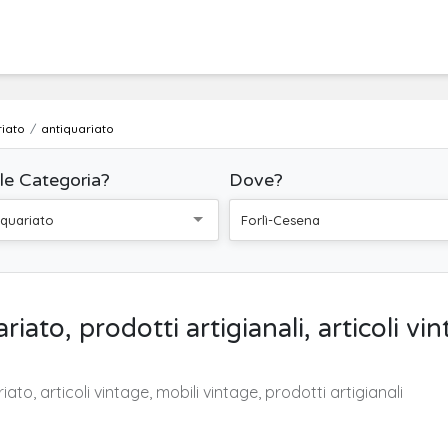
riato
antiquariato
le Categoria?
Dove?
iquariato
Forlì-Cesena
riato, prodotti artigianali, articoli vi
iato, articoli vintage, mobili vintage, prodotti artigianali