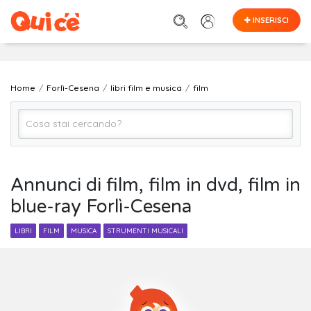
INSERISCI
Home
Forlì-Cesena
libri film e musica
film
film
Annunci di film, film in dvd, film in
blue-ray Forlì-Cesena
Forlì-Cesena
LIBRI
FILM
MUSICA
STRUMENTI MUSICALI
Cerca