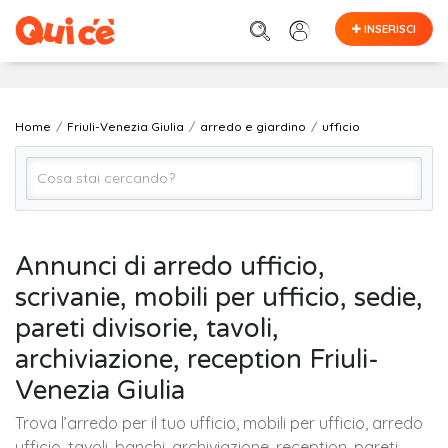
INSERISCI
Home
Friuli-Venezia Giulia
arredo e giardino
ufficio
ufficio
Annunci di arredo ufficio,
scrivanie, mobili per ufficio, sedie,
FRIULI-VENEZIA GIULIA (regione)
pareti divisorie, tavoli,
archiviazione, reception Friuli-
Cerca
Venezia Giulia
Trova l’arredo per il tuo ufficio, mobili per ufficio, arredo
ufficio, tavoli, banchi, archiviazione, reception, pareti