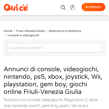
INSERISCI
Home
Friuli-Venezia Giulia
elettronica e telefonia
console e videogiochi
console e videogiochi
Annunci di console, videogiochi,
nintendo, ps5, xbox, joystick, Wii,
FRIULI-VENEZIA GIULIA (regione)
playstation, gem boy, giochi
online Friuli-Venezia Giulia
Cerca
Trova la tua console, videogiochi, Playstation 5, xbox
one, nintendo switch, gem boy usato, Wii usata,