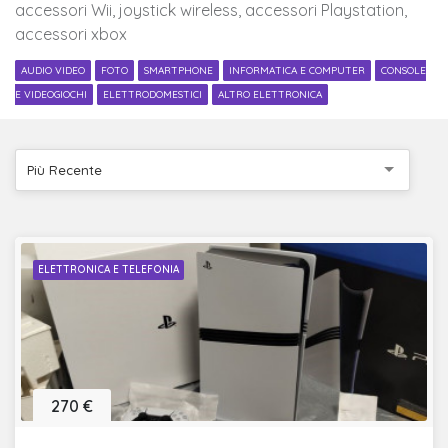
accessori Wii, joystick wireless, accessori Playstation,
accessori xbox
AUDIO VIDEO
FOTO
SMARTPHONE
INFORMATICA E COMPUTER
CONSOLE
E VIDEOGIOCHI
ELETTRODOMESTICI
ALTRO ELETTRONICA
Più Recente
ELETTRONICA E TELEFONIA
270 €