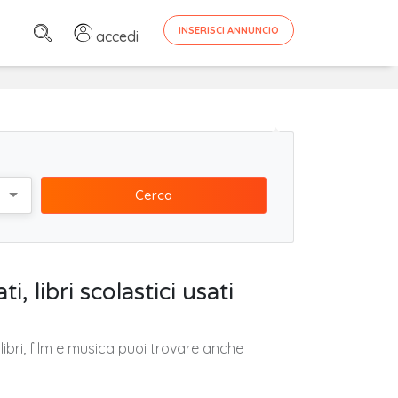
INSERISCI ANNUNCIO
accedi
Cerca
, libri scolastici usati
ne libri, film e musica puoi trovare anche