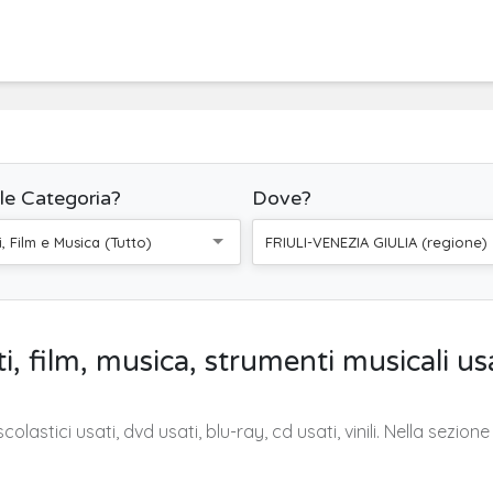
le Categoria?
Dove?
i, Film e Musica (Tutto)
FRIULI-VENEZIA GIULIA (regione)
i, film, musica, strumenti musicali usati
 scolastici usati, dvd usati, blu-ray, cd usati, vinili. Nella sezio