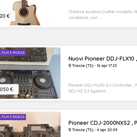
Chitarra acustica Crafter modello 
20 €
condizioni, con ...
I, FILM E MUSICA
Nuovi Pioneer DDJ-FLX10 , 
Trieste (TS) - 16 apr 17:23
Pioneer DDJ-FLX10 DJ-Controller ,
.050 €
XDJ-XZ DJ-Systerm ...
I, FILM E MUSICA
Pioneer CDJ-2000NXS2 , Pi
Trieste (TS) - 4 apr 20:09