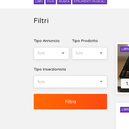
LIBRI
FILM
MUSICA
STRUMENTI MUSICALI
Filtri
Tipo Annuncio
Tipo Prodotto
LIBR
Tutti
Tutti
Tipo Inserzionista
Tutti
1
Filtra
LIBR