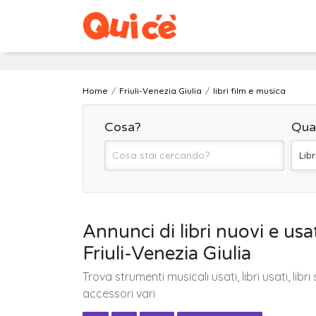
Home
Friuli-Venezia Giulia
libri film e musica
Cosa?
Qua
Libr
Annunci di libri nuovi e usat
Friuli-Venezia Giulia
Trova strumenti musicali usati, libri usati, libri
accessori vari