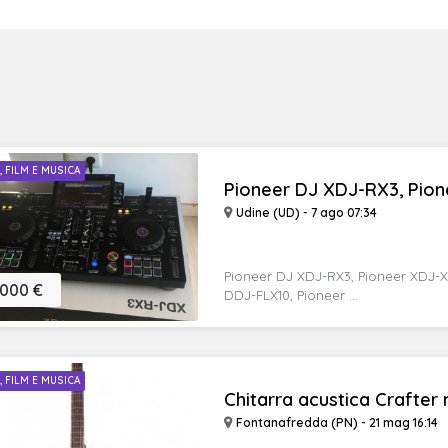
I, FILM E MUSICA
Pioneer DJ XDJ-RX3, Pione
Udine (UD) - 7 ago 07:34
Pioneer DJ XDJ-RX3, Pioneer XDJ-
.000 €
DDJ-FLX10, Pioneer ...
I, FILM E MUSICA
Chitarra acustica Crafter m
Fontanafredda (PN) - 21 mag 16:14