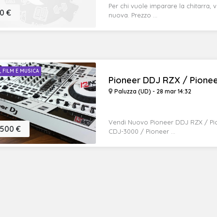
Per chi vuole imparare la chitarra,
0 €
nuova. Prezzo ...
I, FILM E MUSICA
Pioneer DDJ RZX / Pioneer
Paluzza (UD) - 28 mar 14:32
Vendi Nuovo Pioneer DDJ RZX / Pi
.500 €
CDJ-3000 / Pioneer ...