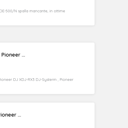
HDE-500/N spalla mancante, in ottime
Pioneer ...
 Pioneer DJ XDJ-RX3 DJ-Systerm , Pioneer
oneer ...