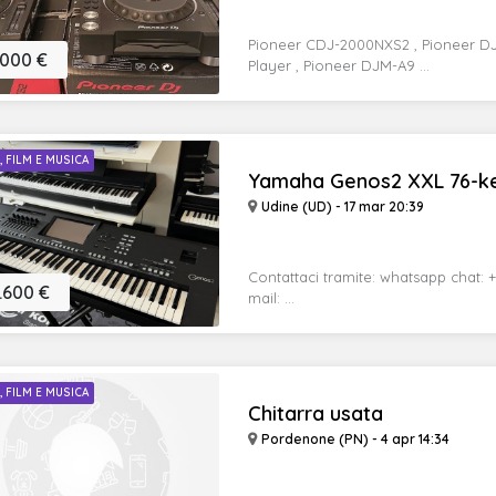
Pioneer CDJ-2000NXS2 , Pioneer DJ
.000 €
Player , Pioneer DJM-A9 ...
I, FILM E MUSICA
Yamaha Genos2 XXL 76-ke
Udine (UD) - 17 mar 20:39
Contattaci tramite: whatsapp chat: +
.600 €
mail: ...
I, FILM E MUSICA
Chitarra usata
Pordenone (PN) - 4 apr 14:34