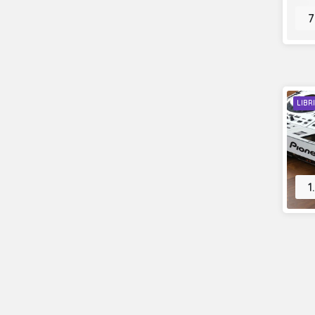
7
LIBR
1