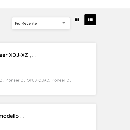
Più Recente
er XDJ-XZ , ...
XZ , Pioneer DJ OPUS-QUAD, Pioneer DJ
odello ...