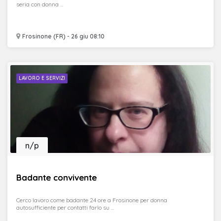
seria con donna ...
Frosinone (FR) - 26 giu 08:10
LAVORO E SERVIZI
n/p
Badante convivente
Cerco lavoro come badante 24 ore a Frosinone per donna
autosufficiente per contatti farlo su ...