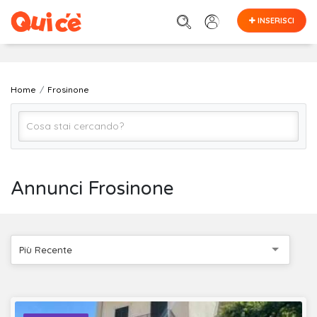
INSERISCI
Home
Frosinone
Tutto
Annunci Frosinone
Frosinone
Più Recente
Cerca