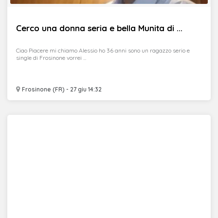
Cerco una donna seria e bella Munita di ...
Ciao Piacere mi chiamo Alessio ho 36 anni sono un ragazzo serio e
single di Frosinone vorrei ...
Frosinone (FR) - 27 giu 14:32