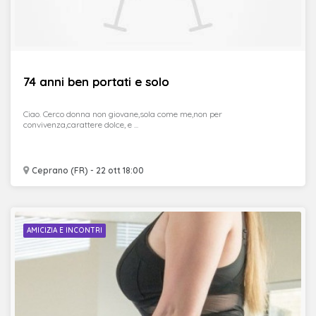
74 anni ben portati e solo
Ciao. Cerco donna non giovane,sola come me,non per
convivenza,carattere dolce, e ...
Ceprano (FR) - 22 ott 18:00
AMICIZIA E INCONTRI