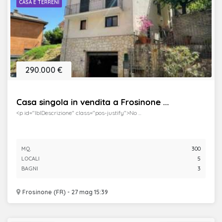
CASA E TERRENI
290.000 €
Casa singola in vendita a Frosinone ...
<p id="lblDescrizione" class="pos-justify">No ...
MQ.
300
LOCALI
5
BAGNI
3
Frosinone (FR) - 27 mag 15:39