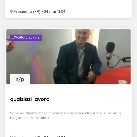
Frosinone (FR) - 24 mar 11:04
LAVORO E SERVIZI
n/p
qualsiasi lavoro
Salve mi chiamo massimo cerco lavoro come idraulico alla security
magazziniere operaio o ...