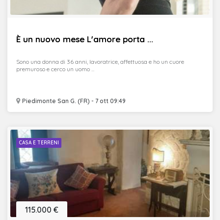
È un nuovo mese L'amore porta ...
Sono una donna di 36 anni, lavoratrice, affettuosa e ho un cuore
premuroso e cerco un uomo ...
Piedimonte San G. (FR) - 7 ott 09:49
CASA E TERRENI
115.000 €