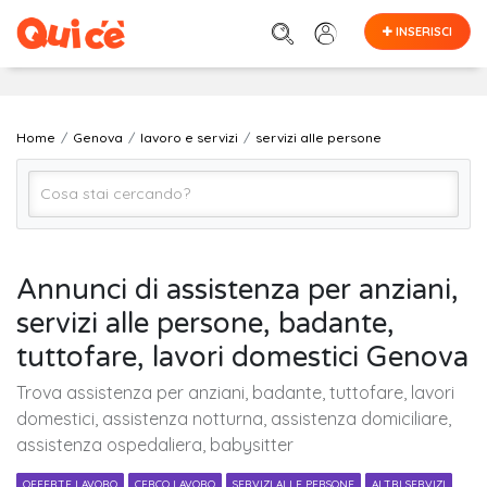
INSERISCI
Home
Genova
lavoro e servizi
servizi alle persone
servizi alle persone
Annunci di assistenza per anziani,
servizi alle persone, badante,
Genova
tuttofare, lavori domestici Genova
Trova assistenza per anziani, badante, tuttofare, lavori
Cerca
domestici, assistenza notturna, assistenza domiciliare,
assistenza ospedaliera, babysitter
OFFERTE LAVORO
CERCO LAVORO
SERVIZI ALLE PERSONE
ALTRI SERVIZI