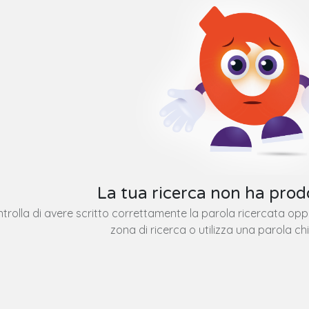
La tua ricerca non ha prodo
trolla di avere scritto correttamente la parola ricercata op
zona di ricerca o utilizza una parola ch