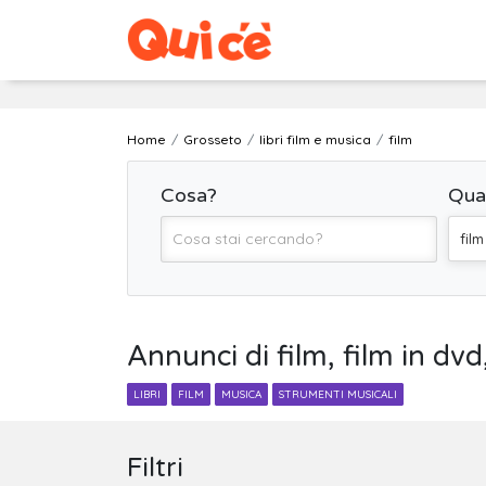
Home
Grosseto
libri film e musica
film
Cosa?
Qua
film
Annunci di film, film in dvd
LIBRI
FILM
MUSICA
STRUMENTI MUSICALI
Filtri