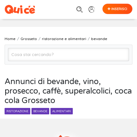
INSERISCI
Home
Grosseto
ristorazione e alimentari
bevande
bevande
Annunci di bevande, vino,
prosecco, caffè, superalcolici, coca
Grosseto
cola Grosseto
Cerca
RISTORAZIONE
BEVANDE
ALIMENTARI