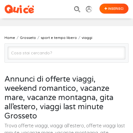
INSERISCI
Home
Grosseto
sport e tempo libero
viaggi
viaggi
Annunci di offerte viaggi,
weekend romantico, vacanze
Grosseto
mare, vacanze montagna, gita
all’estero, viaggi last minute
Cerca
Grosseto
Trova offerte viaggi, viaggi all’estero, offerte viaggi last
minute, vacanze mare, vacanze montagna, gite