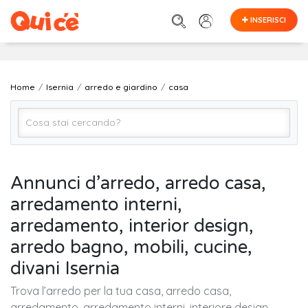
INSERISCI
Home
Isernia
arredo e giardino
casa
casa
Annunci d’arredo, arredo casa,
arredamento interni,
Isernia
arredamento, interior design,
arredo bagno, mobili, cucine,
Cerca
divani Isernia
Trova l’arredo per la tua casa, arredo casa,
arredamento, arredamento interni, interiore design,