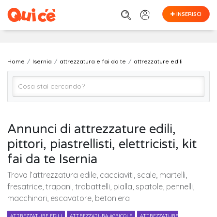
INSERISCI
Home
Isernia
attrezzatura e fai da te
attrezzature edili
attrezzature edili
Annunci di attrezzature edili,
pittori, piastrellisti, elettricisti, kit
Isernia
fai da te Isernia
Trova l’attrezzatura edile, cacciaviti, scale, martelli,
Cerca
fresatrice, trapani, trabattelli, pialla, spatole, pennelli,
macchinari, escavatore, betoniera
ATTREZZATURE EDILI
ATTREZZATURA AGRICOLE
ATTREZZATURE