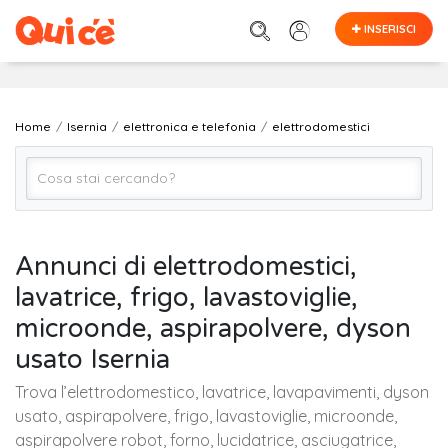
INSERISCI
Home
Isernia
elettronica e telefonia
elettrodomestici
elettrodomestici
Annunci di elettrodomestici,
lavatrice, frigo, lavastoviglie,
Isernia
microonde, aspirapolvere, dyson
usato Isernia
Cerca
Trova l’elettrodomestico, lavatrice, lavapavimenti, dyson
usato, aspirapolvere, frigo, lavastoviglie, microonde,
aspirapolvere robot, forno, lucidatrice, asciugatrice,