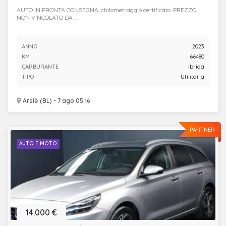
AUTO IN PRONTA CONSEGNA, chilometraggio certificato. PREZZO
NON VINCOLATO DA ...
ANNO
2023
KM
66480
CARBURANTE
Ibrida
TIPO
Utilitaria
Arsiè (BL) - 7 ago 05:16
PARTNER
AUTO E MOTO
14.000 €