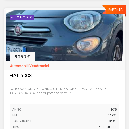
PARTNER
AUTO E MOTO
9.250 €
Automobili Vendramini
FIAT 500X
AUTO NAZIONALE - UNICO UTILIZZATORE - REGOLARMENTE
TAGLIANDATA Al fine di poter servire un ...
ANNO
2018
KM
133393
CARBURANTE
Diesel
TIPO
Fuoristrada