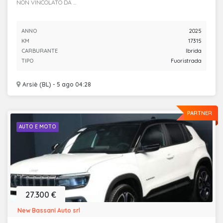
NON VINCOLATO DA ...
ANNO
2025
KM
17315
CARBURANTE
Ibrida
TIPO
Fuoristrada
Arsiè (BL) - 5 ago 04:28
PARTNER
AUTO E MOTO
27.300 €
New Bassani Auto srl