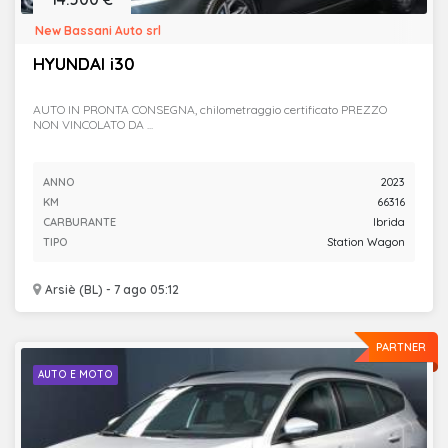
New Bassani Auto srl
HYUNDAI i30
AUTO IN PRONTA CONSEGNA, chilometraggio certificato PREZZO
NON VINCOLATO DA ...
ANNO
2023
KM
66316
CARBURANTE
Ibrida
TIPO
Station Wagon
Arsiè (BL) - 7 ago 05:12
PARTNER
AUTO E MOTO