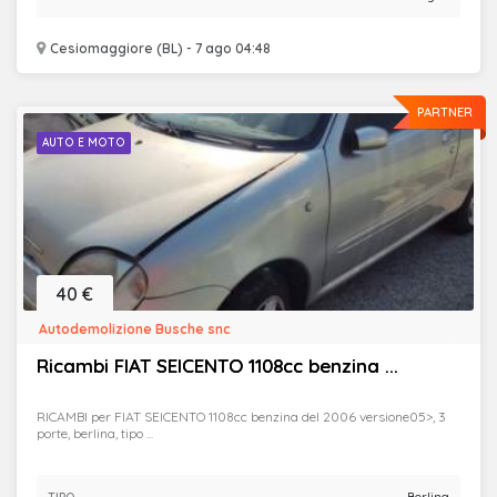
Cesiomaggiore (BL) - 7 ago 04:48
PARTNER
AUTO E MOTO
40 €
Autodemolizione Busche snc
Ricambi FIAT SEICENTO 1108cc benzina ...
RICAMBI per FIAT SEICENTO 1108cc benzina del 2006 versione05>, 3
porte, berlina, tipo ...