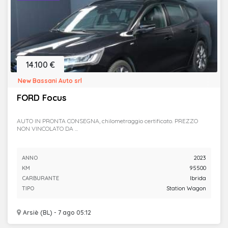
14.100 €
New Bassani Auto srl
FORD Focus
AUTO IN PRONTA CONSEGNA, chilometraggio certificato. PREZZO
NON VINCOLATO DA ...
ANNO
2023
KM
95500
CARBURANTE
Ibrida
TIPO
Station Wagon
Arsiè (BL) - 7 ago 05:12