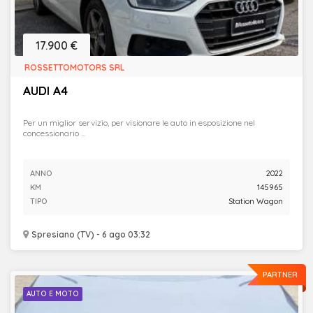
17.900 €
ROSSETTOMOTORS SRL
AUDI A4
Per un miglior servizio, per visionare le auto in esposizione nel
concessionario ...
ANNO
2022
KM
145965
TIPO
Station Wagon
Spresiano (TV) - 6 ago 03:32
PARTNER
AUTO E MOTO