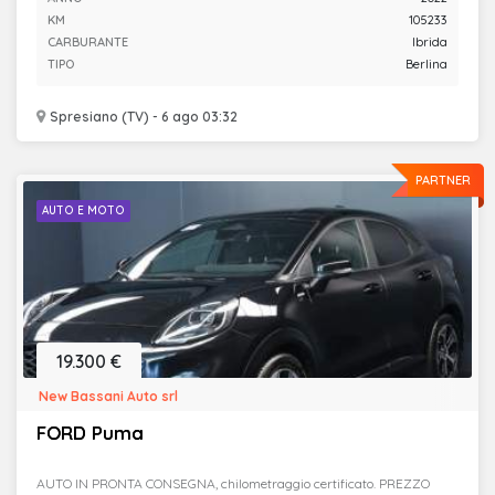
KM
105233
CARBURANTE
Ibrida
TIPO
Berlina
Spresiano (TV) - 6 ago 03:32
PARTNER
AUTO E MOTO
19.300 €
New Bassani Auto srl
FORD Puma
AUTO IN PRONTA CONSEGNA, chilometraggio certificato. PREZZO