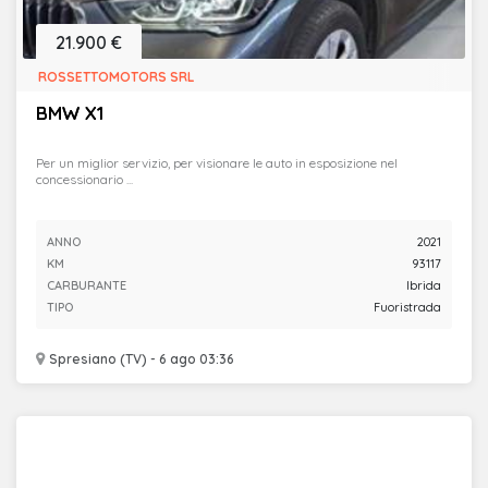
21.900 €
ROSSETTOMOTORS SRL
BMW X1
Per un miglior servizio, per visionare le auto in esposizione nel
concessionario ...
ANNO
2021
KM
93117
CARBURANTE
Ibrida
TIPO
Fuoristrada
Spresiano (TV) - 6 ago 03:36