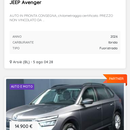
JEEP Avenger
AUTO IN PRONTA CONSEGNA, chilometraggio certificato. PREZZO
NON VINCOLATO DA ...
ANNO
2026
CARBURANTE
Ibrida
TIPO
Fuoristrada
Arsiè (BL) - 5 ago 04:28
PARTNER
AUTO E MOTO
14.900 €