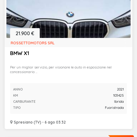
21.900 €
ROSSETTOMOTORS SRL
BMW X1
Per un miglior servizio, per visionare le auto in esposizione nel
concessionario ...
ANNO
2021
KM
103425
CARBURANTE
Ibrida
TIPO
Fuoristrada
Spresiano (TV) - 6 ago 03:32