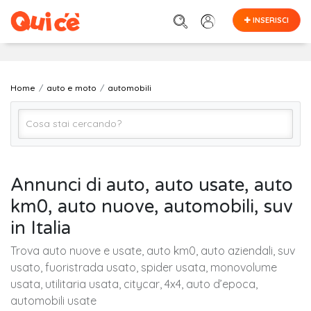
INSERISCI
Home
auto e moto
automobili
automobili
Annunci di auto, auto usate, auto
km0, auto nuove, automobili, suv
Tutta Italia
in Italia
Trova auto nuove e usate, auto km0, auto aziendali, suv
Cerca
usato, fuoristrada usato, spider usata, monovolume
usata, utilitaria usata, citycar, 4x4, auto d’epoca,
automobili usate