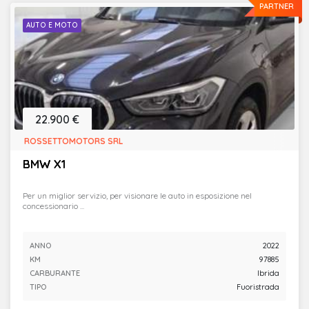
PARTNER
AUTO E MOTO
22.900 €
ROSSETTOMOTORS SRL
BMW X1
Per un miglior servizio, per visionare le auto in esposizione nel
concessionario ...
ANNO
2022
KM
97885
CARBURANTE
Ibrida
TIPO
Fuoristrada