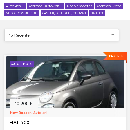
AUTOMOBILI
ACCESSORI AUTOMOBILI
MOTO E SCOOTER
ACCESSORI MOTO
VEICOLI COMMERCIALI
CAMPER, ROULOTTE, CARAVAN
NAUTICA
Più Recente
PARTNER
AUTO E MOTO
10.900 €
New Bassani Auto srl
FIAT 500