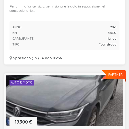
Per un miglior servizio, per visionare le auto in esposizione nel
concessionario ...
ANNO
2021
KM
84609
CARBURANTE
Ibrida
TIPO
Fuoristrada
Spresiano (TV) - 6 ago 03:36
PARTNER
AUTO E MOTO
19.900 €