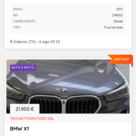
ANNO
2017
KM
214055
CARBURANTE
Diesel
TIPO
Fuoristrada
Oderzo (TV) - 6 ago 05:32
PARTNER
AUTO E MOTO
21.900 €
ROSSETTOMOTORS SRL
BMW X1