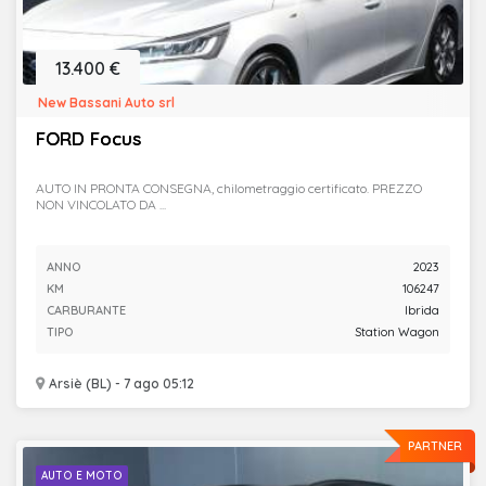
13.400 €
New Bassani Auto srl
FORD Focus
AUTO IN PRONTA CONSEGNA, chilometraggio certificato. PREZZO
NON VINCOLATO DA ...
ANNO
2023
KM
106247
CARBURANTE
Ibrida
TIPO
Station Wagon
Arsiè (BL) - 7 ago 05:12
PARTNER
AUTO E MOTO