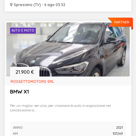
Spresiano (TV) - 6 ago 03:32
PARTNER
AUTO E MOTO
21.900 €
ROSSETTOMOTORS SRL
BMW X1
Per un miglior servizio, per visionare le auto in esposizione nel
concessionario ...
ANNO
2021
KM
107269