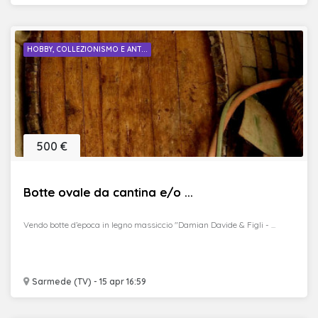
HOBBY, COLLEZIONISMO E ANT...
500 €
Botte ovale da cantina e/o ...
Vendo botte d’epoca in legno massiccio "Damian Davide & Figli - ...
Sarmede (TV) - 15 apr 16:59