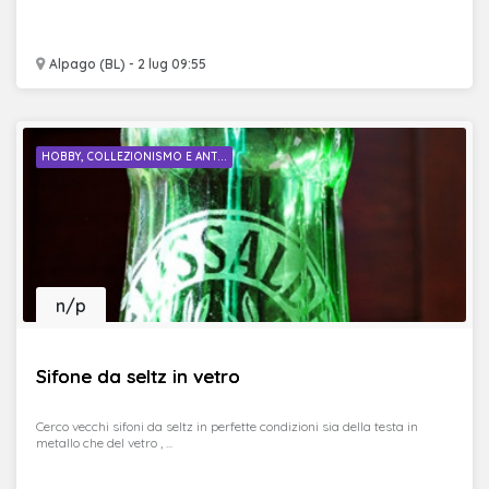
Alpago (BL) - 2 lug 09:55
HOBBY, COLLEZIONISMO E ANT...
n/p
Sifone da seltz in vetro
Cerco vecchi sifoni da seltz in perfette condizioni sia della testa in
metallo che del vetro , ...