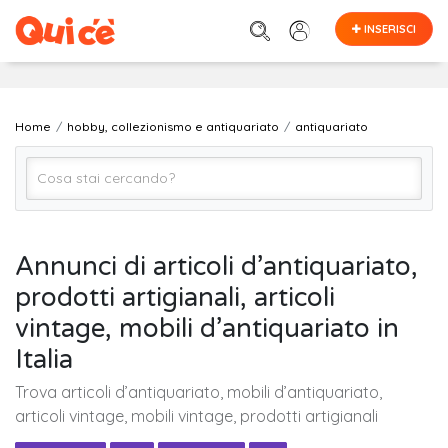
INSERISCI
Home
hobby, collezionismo e antiquariato
antiquariato
antiquariato
Annunci di articoli d’antiquariato,
prodotti artigianali, articoli
Tutta Italia
vintage, mobili d’antiquariato in
Italia
Cerca
Trova articoli d’antiquariato, mobili d’antiquariato,
articoli vintage, mobili vintage, prodotti artigianali