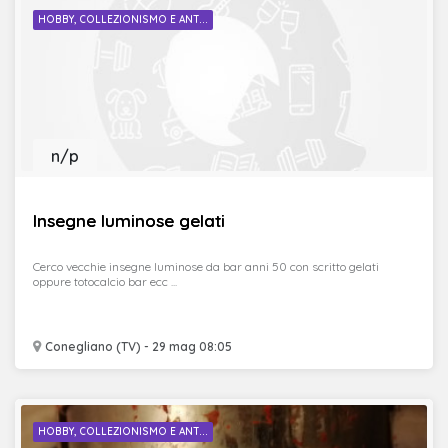
HOBBY, COLLEZIONISMO E ANT...
n/p
Insegne luminose gelati
Cerco vecchie insegne luminose da bar anni 50 con scritto gelati
oppure totocalcio bar ecc ...
Conegliano (TV) - 29 mag 08:05
HOBBY, COLLEZIONISMO E ANT...