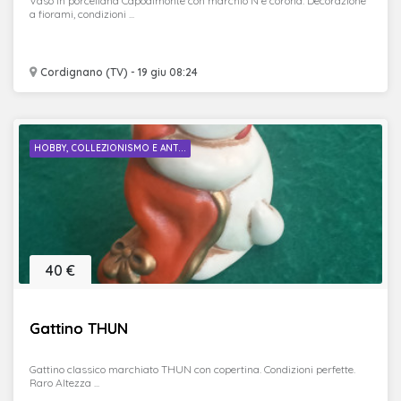
Vaso in porcellana Capodimonte con marchio N e corona. Decorazione
a fiorami, condizioni ...
Cordignano (TV) - 19 giu 08:24
HOBBY, COLLEZIONISMO E ANT...
40 €
Gattino THUN
Gattino classico marchiato THUN con copertina. Condizioni perfette.
Raro Altezza ...