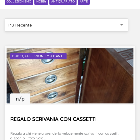
COLLEZIONISMO
HOBBY
ANTIQUARIATO
ARTE
Più Recente
HOBBY, COLLEZIONISMO E ANT...
n/p
REGALO SCRIVANIA CON CASSETTI
Regalo a chi viene a prenderla velocemente scrivani con cassetti,
disponibili foto. Solo ...