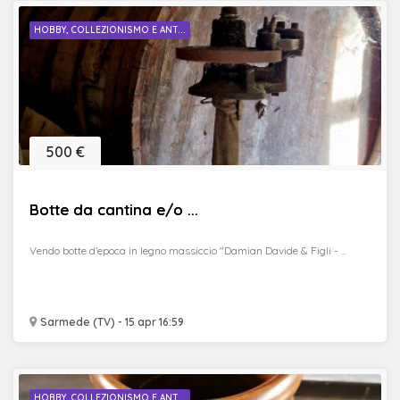
HOBBY, COLLEZIONISMO E ANT...
500 €
Botte da cantina e/o ...
Vendo botte d’epoca in legno massiccio "Damian Davide & Figli - ...
Sarmede (TV) - 15 apr 16:59
HOBBY, COLLEZIONISMO E ANT...