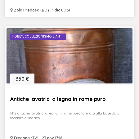
Zola Predosa (BO) - 1 dic 09:31
HOBBY, COLLEZIONISMO E ANT...
350 €
Antiche lavatrici a legna in rame puro
N°2 antiche lavatrici a legna in rame puro formata alla base da un
focolare cilindrico ...
Fregona (TV) - 23 nov 17:16