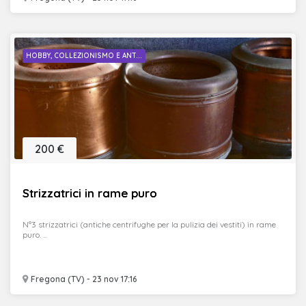
HOBBY, COLLEZIONISMO E ANT...
200 €
Strizzatrici in rame puro
N°3 strizzatrici (antiche centrifughe per la pulizia dei vestiti) in rame
puro. ...
Fregona (TV) - 23 nov 17:16