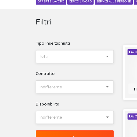
OFFERTE LAVORO
CERCO LAVORO
SERVIZI ALLE PERSONE
Filtri
Tipo Inserzionista
LAVO
Tutti
Contratto
Indifferente
n
Disponibilità
LAVO
Indifferente