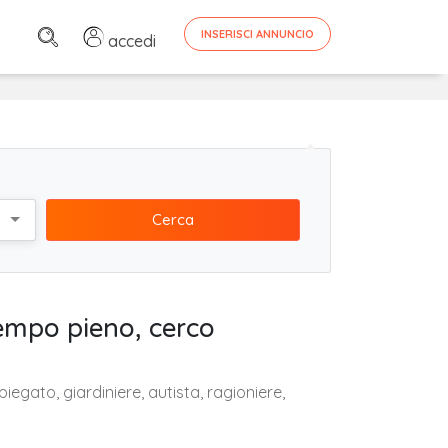
INSERISCI ANNUNCIO
accedi
Cerca
tempo pieno, cerco
egato, giardiniere, autista, ragioniere,