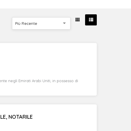
Più Recente
a
e negli Emirati Arabi Uniti, in possesso di
LE, NOTARILE