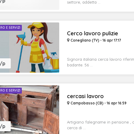
/p
settore, addetta ...
RO E SERVIZI
Cerco lavoro pulizie
Conegliano (TV) - 16 apr 17:17
Signora italiana cerca lavoro rifer
/p
badante. 56 ...
RO E SERVIZI
cercasi lavoro
Campobasso (CB) - 16 apr 16:59
Artigiano falegname in pensione , co
/p
cerca di ...