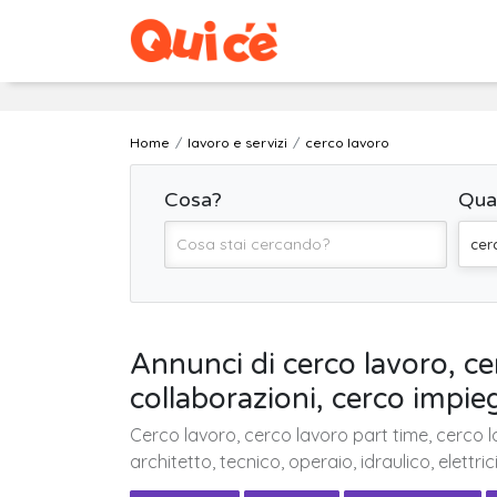
Home
lavoro e servizi
cerco lavoro
Cosa?
Qua
cer
Annunci di cerco lavoro, ce
collaborazioni, cerco impieg
Cerco lavoro, cerco lavoro part time, cerco l
architetto, tecnico, operaio, idraulico, elettric