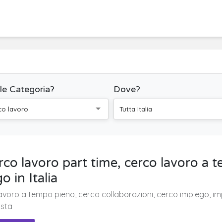
le Categoria?
Dove?
co lavoro
Tutta Italia
rco lavoro part time, cerco lavoro a 
o in Italia
avoro a tempo pieno, cerco collaborazioni, cerco impiego, impi
ista