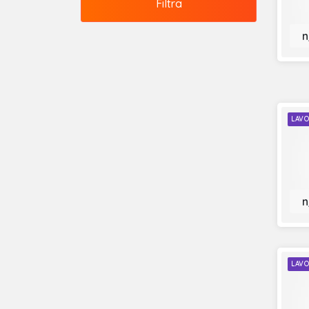
Filtra
n
LAVO
n
LAVO