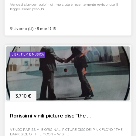
Vendesi clavicembalo in ottimo stato e recentemente revisionato. Il
leggerissimo peso ,la ...
Livorno (LI) - 5 mar 19:13
LIBRI, FILM E MUSICA
3.710 €
Rarissimi vinili picture disc "the ...
VENDO RARISSIMI E ORIGINALI PICTURE DISC DEI PINK FLOYD: "THE
DARK SIDE OF THE MOON + WISH ...