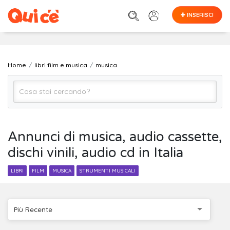
INSERISCI
Home
libri film e musica
musica
musica
Annunci di musica, audio cassette,
dischi vinili, audio cd in Italia
Tutta Italia
LIBRI
FILM
MUSICA
STRUMENTI MUSICALI
Cerca
Più Recente