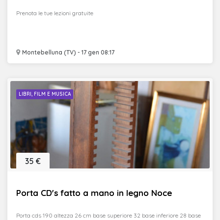
Prenota le tue lezioni gratuite
Montebelluna (TV) - 17 gen 08:17
LIBRI, FILM E MUSICA
35 €
Porta CD's fatto a mano in legno Noce
Porta cds 190 altezza 26 cm base superiore 32 base inferiore 28 base