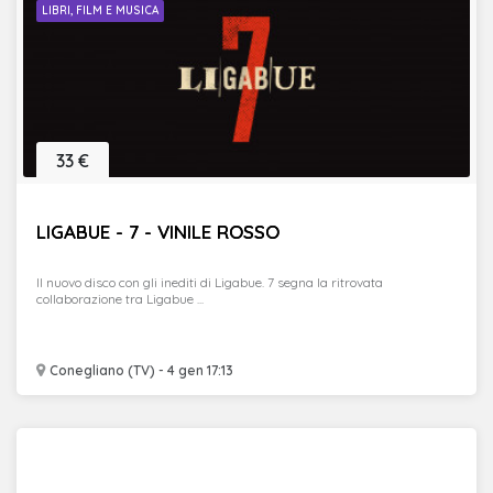
LIBRI, FILM E MUSICA
33 €
LIGABUE - 7 - VINILE ROSSO
Il nuovo disco con gli inediti di Ligabue. 7 segna la ritrovata
collaborazione tra Ligabue ...
Conegliano (TV) - 4 gen 17:13