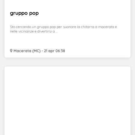
gruppo pop
Sto cercando un gruppo pop per suonare la chitarra a macerata e
nelle vicinanze e divertirsi a ...
Macerata (MC) - 21 apr 06:38