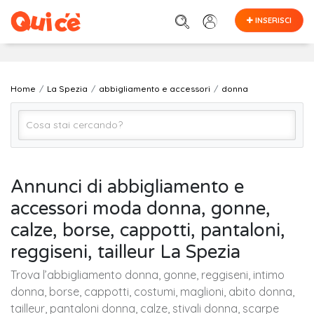
INSERISCI
Home
La Spezia
abbigliamento e accessori
donna
donna
Annunci di abbigliamento e
accessori moda donna, gonne,
La Spezia
calze, borse, cappotti, pantaloni,
reggiseni, tailleur La Spezia
Cerca
Trova l’abbigliamento donna, gonne, reggiseni, intimo
donna, borse, cappotti, costumi, maglioni, abito donna,
tailleur, pantaloni donna, calze, stivali donna, scarpe